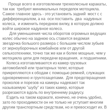
Проще всего в изготовлении трехколесные каракаты,
так как требуют минимальных переделок мотоцикла.
Самое главное здесь - это установить задний мост с с
дифференциалом, а на оси поставить два надувных
колеса, и изменить переднюю вилку, в которую должно
войти широкое надувное колесо.
Для уменьшения числа оборотов огромных ведущих
колес обычно на заднюю ось ставится ведомая
звездочка большого размера с большим числом зубьев
от зерноуборочных комбайнов или от другой
сельхозтехники, точно так же как и более мощные, чем у
мотоцикла цепи для передачи вращения, и подшипники.
Колеса изготавливаются из камер грузовых
автомобилей или тракторных телег, которые
прикрепляются к ободам с помощью ремней, служащих
одновременно и грунтозацепами. Для предотвращения
проколов и порезов на камеры надевают так
называемую "шубу" из таких камер, которые
разрезаются вдоль по внутреннему радиусу.
Ездить на таком каракате, конечно, не очень удобно,
зато по проходимости он не только не уступает многим
другим транспортным средствам, но и превосходит их. В