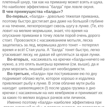
плетеный шнур, так как на приманку может взять и щука.
Но наиболее эффективна "балда" при ловле окуня.
В чем преимущества «балды»?
Во-первых,
«балда» - довольно тяжелая приманка,
поэтому быстро достигает дна даже на большой глубине
и на течении, легкопроходит сквозь шугу в лунке. (Те, кто
ловит на мелкие мормышки, знает, что время на
опускание приманки в точку ловли порой очень дорого
стоит. Провозился с насаживанием мотыля, леска
зацепилась за лед, мормышка долго тонет – потерпял
время и всё! Стая ушла. А "балда" тонет быстро, легко
утаскивает леску, не давая ей цепляться за края лунки.
Во-вторых,
насаживать на крючки «балды»ничего не
нужно, а это опять выигрыш времени (см. выше), да и
руки морозить лишний раз нет необходимости.
Во-третьих,
«балда» при постукивании ею по дну
поднимает облако мути, которое хорошо и издалека
привлекает рыбу к лунке. В этом облачке мути рыба
находит шевелящиеся (!) после удара грузика о дно
крючки с насаженным на них кембриком и принимает их
за каких-то мелких водных рачков или личинок.
Именно поэтому «балда» наиболее эффективна при