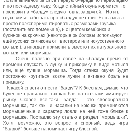
ловле активной рыбы, в первую очередь по перволедью
и по последнему льду. Когда стайный окунь кормится, то
поклевки на «балду» следуют одна за другой. Но и в
глухозимье забывать про «балду» не стоит. Есть смысл
просто поэкспериментировать с размерами грузика
(поставить его поменьше), и с цветом кембрика и
бусинок на крючках (некоторые рыболовы используют
ещё кусочки силикона от твистеров или искусственного
мотыля), а иногда и применить вместо них натурального
мотыля или мормыша.
Очень полезно при ловле на «балду» время от
времени опускать в лунку и прикормку в виде мотыля
или, ещё лучше, мормыша. Тогда стайка окуня будет
постоянно крутиться возле лунки и активно брать на
приманку.
К какой снасти отнести "балду"? К блеснам, думаю, что
будет не правильно, так как блесна всё-таки имитирует
рыбку. Скорее все-таки "балда" - это своеобразная
мормышка, так как и насадки на крючки применяются
мормышечные и характер ловли на неё тоже ближе к
мормышке. Поставлю эту статью в раздел "мормышки".
Хотя, возможно, это вопрос и спорный, ведь игра
"балдой" больше напоминает игру блесной.