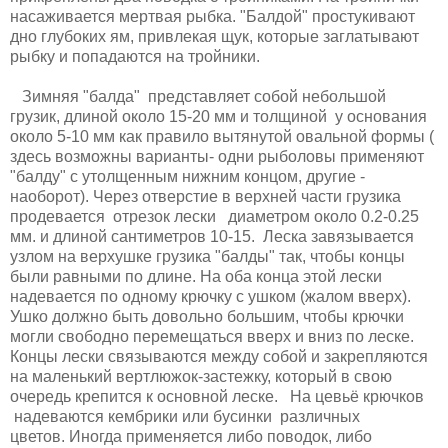
насаживается мертвая рыбка. "Балдой" простукивают
дно глубоких ям, привлекая щук, которые заглатывают
рыбку и попадаются на тройники.
Зимняя "балда" представляет собой небольшой
грузик, длиной около 15-20 мм и толщиной у основания
около 5-10 мм как правило вытянутой овальной формы (
здесь возможны варианты- одни рыболовы применяют
"балду" с утолщенным нижним концом, другие -
наоборот). Через отверстие в верхней части грузика
продевается отрезок лески диаметром около 0.2-0.25
мм. и длиной сантиметров 10-15. Леска завязывается
узлом на верхушке грузика "балды" так, чтобы концы
были равными по длине. На оба конца этой лески
надевается по одному крючку с ушком (жалом вверх).
Ушко должно быть довольно большим, чтобы крючки
могли свободно перемещаться вверх и вниз по леске.
Концы лески связываются между собой и закрепляются
на маленький вертлюжок-застежку, который в свою
очередь крепится к основной леске. На цевьё крючков
надеваются кембрики или бусинки различных
цветов. Иногда применяется либо поводок, либо