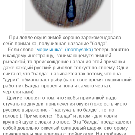
При ловле окуня зимой хорошо зарекомендовала
себя приманка, получившая название "балда".
Если слово
"мормышка" (mormyshka)
теперь понятно
и каждому иностранцу, занимающемуся зимней
рыбалкой, то происхождение названия этой приманки
даже каждый русский рыболов толкует по-своему. Одни
считают, что "балда" называется так потому, что она
"дурит", обманывает рыбу (как в свое время пушкинский
работник Балда провел и попа и самого черта с
чертенятами).
Другие говорят о том, что якобы приманкой надо
стучать по дну для привлечения окуня (тоже есть чисто
русское выражение - "настучать по балде", т.е. по
голове.). Применяется "балда" и летом - для ловли
крупной щуки с лодки в отвес. Эта "балда" представляет
собой довольно тяжелый свинцовый шарик, к которому
прикреплены два поводка с тройниками. На тройнички