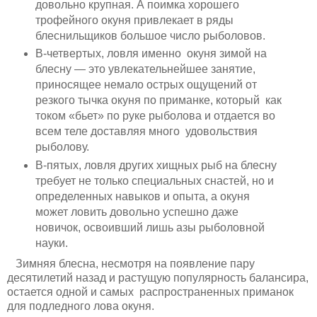
довольно крупная. А поимка хорошего
трофейного окуня привлекает в ряды
блеснильщиков большое число рыболовов.
В-четвертых, ловля именно окуня зимой на
блесну — это увлекательнейшее занятие,
приносящее немало острых ощущений от
резкого тычка окуня по приманке, который как
током «бьет» по руке рыболова и отдается во
всем теле доставляя много удовольствия
рыболову.
В-пятых, ловля других хищных рыб на блесну
требует не только специальных снастей, но и
определенных навыков и опыта, а окуня
может ловить довольно успешно даже
новичок, освоивший лишь азы рыболовной
науки.
Зимняя блесна, несмотря на появление пару
десятилетий назад и растущую популярность балансира,
остается одной и самых распространенных приманок
для подледного лова окуня.