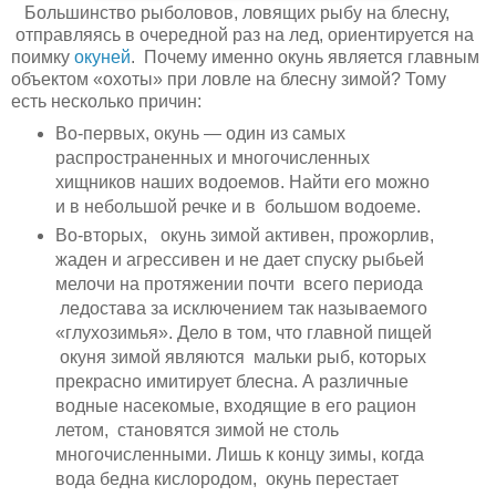
Большинство рыболовов, ловящих рыбу на блесну,
отправляясь в очередной раз на лед, ориентируется на
поимку
окуней
. Почему именно окунь является главным
объектом «охоты» при ловле на блесну зимой? Тому
есть несколько причин:
Во-первых, окунь — один из самых
распространенных и многочисленных
хищников наших водоемов. Найти его можно
и в небольшой речке и в большом водоеме.
Во-вторых, окунь зимой активен, прожорлив,
жаден и агрессивен и не дает спуску рыбьей
мелочи на протяжении почти всего периода
ледостава за исключением так называемого
«глухозимья». Дело в том, что главной пищей
окуня зимой являются мальки рыб, которых
прекрасно имитирует блесна. А различные
водные насекомые, входящие в его рацион
летом, становятся зимой не столь
многочисленными. Лишь к концу зимы, когда
вода бедна кислородом, окунь перестает