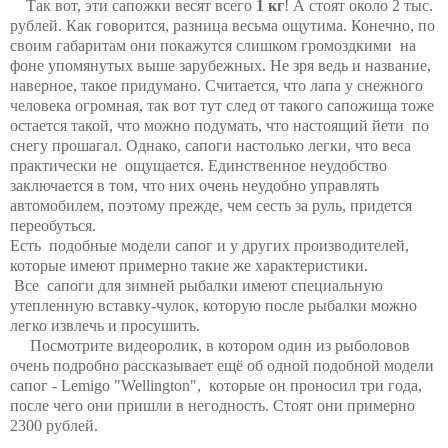
Так вот, эти сапожки весят всего
1 кг
! А стоят около 2 тыс.
рублей. Как говорится, разница весьма ощутима. Конечно, по
своим габаритам они покажутся слишком громоздкими на
фоне упомянутых выше зарубежных. Не зря ведь и название,
наверное, такое придумано. Считается, что лапа у снежного
человека огромная, так вот тут след от такого сапожища тоже
остается такой, что можно подумать, что настоящий йети по
снегу прошагал. Однако, сапоги настолько легки, что веса
практически не ощущается. Единственное неудобство
заключается в том, что них очень неудобно управлять
автомобилем, поэтому прежде, чем сесть за руль, придется
переобуться.
Есть подобные модели сапог и у других производителей,
которые имеют примерно такие же характеристики.
Все сапоги для зимней рыбалки имеют специальную
утепленную вставку-чулок, которую после рыбалки можно
легко извлечь и просушить.
Посмотрите видеоролик, в котором один из рыболовов
очень подробно рассказывает ещё об одной подобной модели
сапог - Lemigo "Wellington", которые он проносил три года,
после чего они пришли в негодность. Стоят они примерно
2300 рублей.