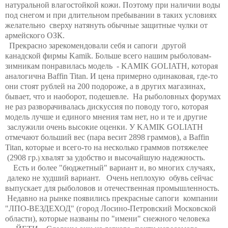
натуральной влагостойкой кожи. Поэтому при наличии воды
под снегом и при длительном пребывании в таких условиях
желательно сверху натянуть обычные защитные чулки от
армейского ОЗК.
Прекрасно зарекомендовали себя и сапоги другой
канадской фирмы Kamik. Больше всего нашим рыболовам-
зимникам понравилась модель - KAMIK GOLIATH, которая
аналогична Baffin Titan. И цена примерно одинаковая, где-то
они стоят рублей на 200 подороже, а в других магазинах,
бывает, что и наоборот, подешевле. На рыболовных форумах
не раз разворачивалась дискуссия по поводу того, которая
модель лучше и единого мнения там нет, но и те и другие
заслужили очень высокие оценки. У KAMIK GOLIATH
отмечают больший вес (пара весит 2898 граммов), а Baffin
Titan, которые и всего-то на несколько граммов потяжелее
(2908 гр.
хвалят за удобство и высочайшую надежность.
)
Есть и более "бюджетный" вариант и, во многих случаях,
далеко не худший вариант. Очень неплохую обувь сейчас
выпускает для рыболовов и отечественная промышленность.
Недавно на рынке появились прекрасные сапоги компании
"ЛПО-ВЕЗДЕХОД" (город Лосино-Петровский Московской
области), которые названы по "имени" снежного человека