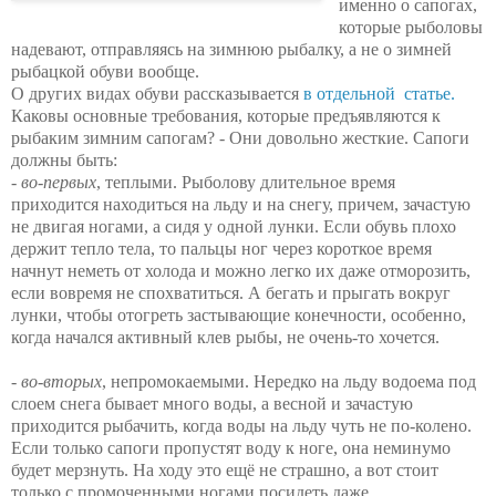
именно о сапогах,
которые рыболовы
надевают, отправляясь на зимнюю рыбалку, а не о зимней
рыбацкой обуви вообще.
О других видах обуви рассказывается
в отдельной статье.
Каковы основные требования, которые предъявляются к
рыбаким зимним сапогам? - Они довольно жесткие. Сапоги
должны быть:
-
во-первых
, теплыми. Рыболову длительное время
приходится находиться на льду и на снегу, причем, зачастую
не двигая ногами, а сидя у одной лунки. Если обувь плохо
держит тепло тела, то пальцы ног через короткое время
начнут неметь от холода и можно легко их даже отморозить,
если вовремя не спохватиться. А бегать и прыгать вокруг
лунки, чтобы отогреть застывающие конечности, особенно,
когда начался активный клев рыбы, не очень-то хочется.
-
во-вторых
, непромокаемыми. Нередко на льду водоема под
слоем снега бывает много воды, а весной и зачастую
приходится рыбачить, когда воды на льду чуть не по-колено.
Если только сапоги пропустят воду к ноге, она неминумо
будет мерзнуть. На ходу это ещё не страшно, а вот стоит
только с промоченными ногами посидеть даже