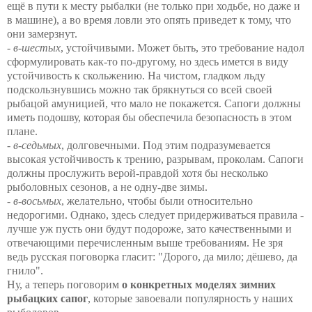
ещё в пути к месту рыбалки (не только при ходьбе, но даже и
в машине), а во время ловли это опять приведет к тому, что
они замерзнут.
-
в-шестых
, устойчивыми. Может быть, это требование надол
сформулировать как-то по-другому, но здесь имется в виду
устойчивость к скольжению. На чистом, гладком льду
подскользнувшись можно так брякнуться со всей своей
рыбацой амуницией, что мало не покажется. Сапоги должны
иметь подошву, которая бы обеспечила безопасность в этом
плане.
-
в-седьмых
, долговечными. Под этим подразумевается
высокая устойчивость к трению, разрывам, проколам. Сапоги
должны прослужить верой-правдой хотя бы несколько
рыболовных сезонов, а не одну-две зимы.
-
в-восьмых
, желательно, чтобы были относительно
недорогими. Однако, здесь следует придерживаться правила -
лучше уж пусть они будут подороже, зато качественными и
отвечающими перечисленным выше требованиям. Не зря
ведь русская поговорка гласит: "Дорого, да мило; дёшево, да
гнило".
Ну, а теперь поговорим
о конкретных моделях зимних
рыбацких сапог
, которые завоевали популярность у наших