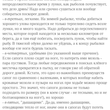
непродолжительное время у лунки, как рыболов почувствует,
что дело дрянь! Надо или срочно сушиться или вообще
собираться поскорее домой.
-
в-третьих
, легкими. На зимней рыбалке, чтобы добиться
хорошего улова приходится не только терпеливо сидеть возле
лунки, но и много ходить. Надо добраться до перспективного
места, которое порой находится за несколько километров от
берега, да и там ещё побегать, посверлить лунок, чтобы найти
рыбу. В тяжелой обуви далеко не уйдешь, а к концу рыбалки
вообще еле ноги будешь таскать.
-
в-четвертых
, удобными (по указанной выше причине).
Если сапоги плохо сидят на ноге, то натереть ими мозоль -
пара пустяков. Тогда любые передвижения в поисках клёвого
местечка превратятся в пытку, не говоря уже об обратной
дороге домой. Кстати, это одно из важнейших преимуществ
сапог по сравнению с валенками, в которых вообще набить
кровавые мозоли и пузыри на ногах при ходьбе можно проще
простого. Это значит, что сапоги должны не только
подходить по размеру (ни в коем случае - не тесными, но и не
болтающимися на ноге!), но хорошо
-
в-пятых
, "дышащими". Да-да, именно дышащими,
отводящими тепло от ног, иначе они в сапогах будут потеть