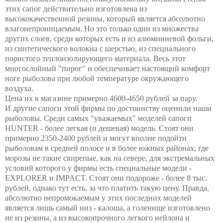
этих сапог действительно изготовлена из
высококачественной резины, который является абсолютно
влагонепроницаемым. Но это только один из множества
других слоев, среди которых есть и из алюминиевой фольги,
из синтетического волокна с шерстью, из специального
пористого теплоизолирующего материала. Весь этот
многослойный "пирог" и обеспечивает настоящий комфорт
ноге рыболова при любой температуре окружающего
воздуха.
Цена их в магазине примерно 4600-4650 рублей за пару.
И другие сапоги этой фирмы по достоинству оценили наши
рыболовы. Среди самых "уважаемых" моделей сапоги
HUNTER - более легкая (и дешевая) модель. Стоят они
примерно 2350-2400 рублей и могут вполне подойти
рыболовам в средней полосе и в более южных районах, где
морозы не такие свирепые, как на севере, для экстремальных
условий которого у фирмы есть специальные модели -
EXPLORER и IMPACT. Стоят они подороже - более 8 тыс.
рублей, однако тут есть, за что платить такую цену. Правда,
абсолютно непромокаемым у этих последних моделей
является лишь самый низ - калоша, а голенище изготовлено
не из резины, а из высокопрочного легкого нейлона и