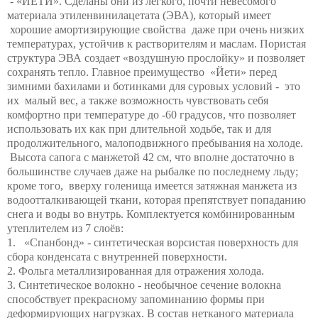
- «ЙЕТИ». Сделаны они из легкого, почти невесомого
материала этиленвинилацетата (ЭВА), который имеет
хорошие амортизирующие свойства даже при очень низких
температурах, устойчив к растворителям и маслам. Пористая
структура ЭВА создает «воздушную прослойку» и позволяет
сохранять тепло. Главное преимущество «Йети» перед
зимними бахилами и ботинками для суровых условий - это
их малый вес, а также возможность чувствовать себя
комфортно при температуре до -60 градусов, что позволяет
использовать их как при длительной ходьбе, так и для
продолжительного, малоподвижного пребывания на холоде.
Высота сапога с манжетой 42 см, что вполне достаточно в
большинстве случаев даже на рыбалке по последнему льду;
кроме того, вверху голенища имеется затяжная манжета из
водоотталкивающей ткани, которая препятствует попаданию
снега и воды во внутрь. Комплектуется комбинированным
утеплителем из 7 слоёв:
1. «Спанбонд» - синтетическая ворсистая поверхность для
сбора конденсата с внутренней поверхности.
2. Фольга металлизированная для отражения холода.
3. Синтетическое волокно - необычное сечение волокна
способствует прекрасному запоминанию формы при
деформирующих нагрузках. В состав нетканого материала