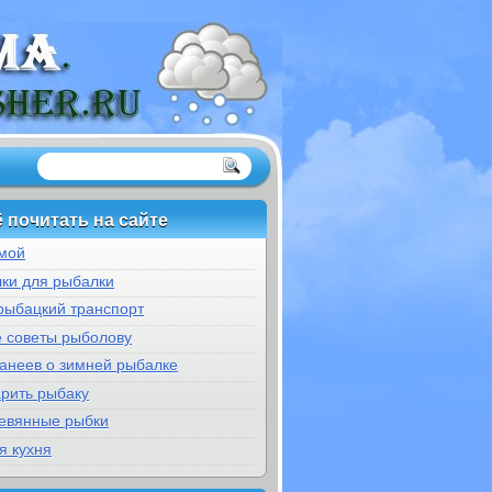
 почитать на сайте
мой
ки для рыбалки
рыбацкий транспорт
е советы рыболову
банеев о зимней рыбалке
арить рыбаку
евянные рыбки
я кухня