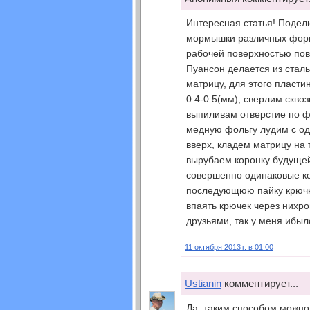
Интересная статья! Подел
мормышки различных форм
рабочей поверхностью по
Пуансон делается из сталь
матрицу, для этого пласти
0.4-0.5(мм), сверлим скв
выпиливам отверстие по ф
медную фольгу лудим с од
вверх, кладем матрицу на 
вырубаем коронку будуще
совершенно одинаковые ко
последующюю пайку крючко
впаять крючек через нихр
друзьями, так у меня ибыл
11 октября 2013 г. в 01:00
Ustianin
комментирует...
Да, таким способом можно