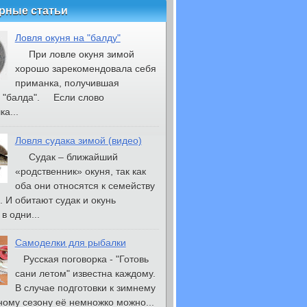
рные статьи
Ловля окуня на "балду"
При ловле окуня зимой
хорошо зарекомендовала себя
приманка, получившая
 "балда". Если слово
а...
Ловля судака зимой (видео)
Судак – ближайший
«родственник» окуня, так как
оба они относятся к семейству
. И обитают судак и окунь
в одни...
Самоделки для рыбалки
Русская поговорка - "Готовь
сани летом" известна каждому.
В случае подготовки к зимнему
ому сезону её немножко можно...