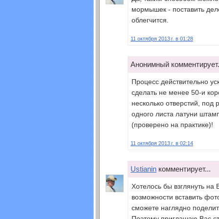
мормышек - поставить дело
облегчится.
11 октября 2013 г. в 01:28
Анонимный комментирует.
Процесс действительно уск
сделать не менее 50-и кор
несколько отверстий, под 
одного листа латуни штам
(проверено на практике)!
11 октября 2013 г. в 02:14
Ustianin
комментирует...
Хотелось бы взглянуть на 
возможности вставить фот
сможете наглядно поделит
Поэтому приглашаю Вас ст