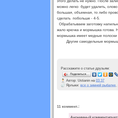
этого делать не нужно. После за
можно легко будет удалить, олово
большая, объемная, то либо прово
сделать побольше - 4-5.
Обрабатываем заготовку напильн
жало крючка и мормышка готова. Н
мормышка имеет медные полоски 
Другие самодельные мормышки
Расскажите о статье друзьям:
Поделиться…
Автор:
Ustianin
на
03:37
Ярлыки:
все о зимней рыбалке
,
11 коммент.:
Анонимный комментирует.