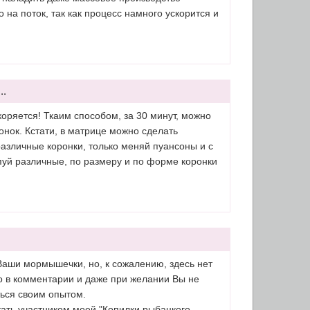
 на поток, так как процесс намного ускорится и
..
оряется! Ткаим способом, за 30 минут, можно
онок. Кстати, в матрице можно сделать
различные коронки, только меняй пуансоны и с
пуй различные, по размеру и по форме коронки
Ваши мормышечки, но, к сожалению, здесь нет
о в комментарии и даже при желании Вы не
ься своим опытом.
ать участником моей "Копилки рыбацкого