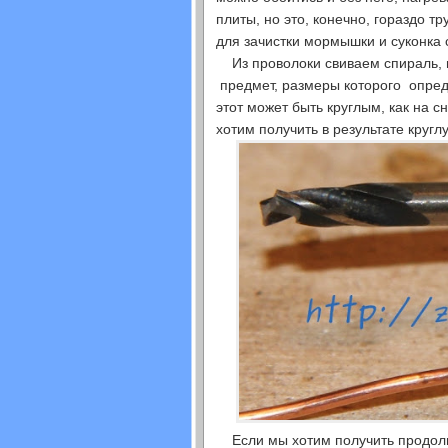
плиты, но это, конечно, гораздо т
для зачистки мормышки и суконка 
Из проволоки свиваем спираль, на
предмет, размеры которого опре
этот может быть круглым, как на с
хотим получить в результате круг
Если мы хотим получить продолг