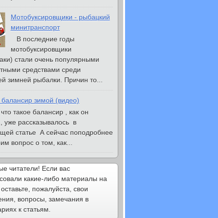
Мотобуксировщики - рыбацкий
минитранспорт
В последние годы
мотобуксировщики
аки) стали очень популярными
тными средствами среди
й зимней рыбалки. Причин то...
 балансир зимой (видео)
то такое балансир , как он
, уже рассказывалось в
щей статье А сейчас поподробнее
м вопрос о том, как...
е читатели! Если вас
совали какие-либо материалы на
 оставьте, пожалуйста, свои
ния, вопросы, замечания в
риях к статьям.