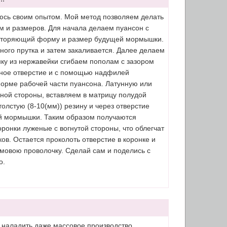
юсь своим опытом. Мой метод позволяем делать
 и размеров. Для начала делаем пуансон с
вторяющий форму и размер будущей мормышки.
ного прутка и затем закаливается. Далее делаем
нку из нержавейки сгибаем пополам с зазором
озное отверстие и с помощью надфилей
орме рабочей части пуансона. Латунную или
ной стороны, вставляем в матрицу полудой
толстую (8-10(мм)) резину и через отверстие
й мормышки. Таким образом получаются
ронки луженые с вогнутой стороны, что облегчат
в. Остается проколоть отверстие в коронке и
омовою проволочку. Сделай сам и поделись с
о.
 наладить даже массовое производство