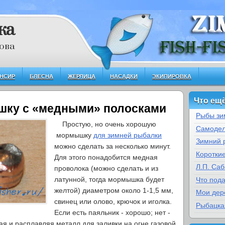
ка
ова
НСИР
БЛЕСНА
ЖЕРЛИЦА
НАСАДКИ
ЭКИПИРОВКА
Что ещё
шку с «медными» полосками
Рыбы зи
Простую, но очень хорошую
Самодел
мормышку
для зимней рыбалки
Зимний 
можно сделать за несколько минут.
Коротки
Для этого понадобится медная
Л.П. Са
проволока (можно сделать и из
латунной, тогда мормышка будет
Что под
желтой) диаметром около 1-1,5 мм,
Мои дер
свинец или олово, крючок и иголка.
Рыбацка
Если есть паяльник - хорошо; нет -
ая и расплавляя металл для заливки на огне газовой