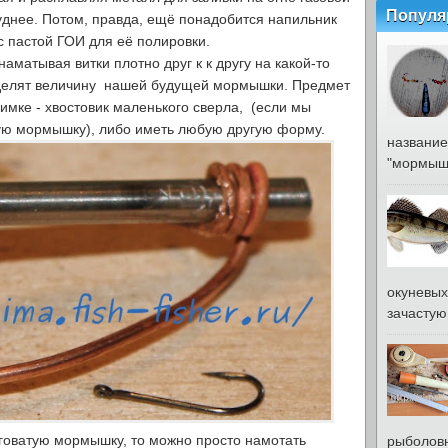
Популя
руднее. Потом, правда, ещё понадобится напильник
с пастой ГОИ для её полировки.
матывая витки плотно друг к к другу на какой-то
делят величину нашей будущей мормышки. Предмет
нимке - хвостовик маленького сверла, (если мы
лую мормышку), либо иметь любую другую форму.
название
"мормышк
окуневых
зачастую 
оватую мормышку, то можно просто намотать
рыболовн