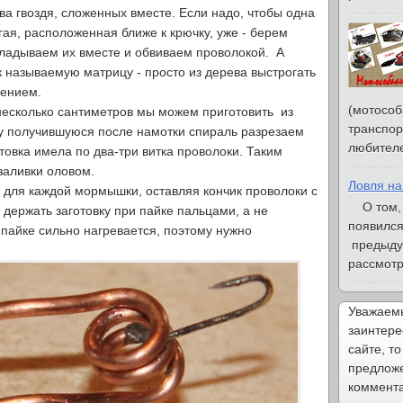
ва гвоздя, сложенных вместе. Если надо, чтобы одна
ая, расположенная ближе к крючку, уже - берем
кладываем их вместе и обвиваем проволокой. А
к называемую матрицу - просто из дерева выстрогать
чением.
(мотособ
есколько сантиметров мы можем приготовить из
транспор
ту получившуюся после намотки спираль разрезаем
любителе
товка имела по два-три витка проволоки. Таким
заливки оловом.
Ловля на
 для каждой мормышки, оставляя кончик проволоки с
О том, ч
 держать заготовку при пайке пальцами, а не
появился
 пайке сильно нагревается, поэтому нужно
предыду
рассмотри
Уважаемы
заинтере
сайте, то
предложе
коммента