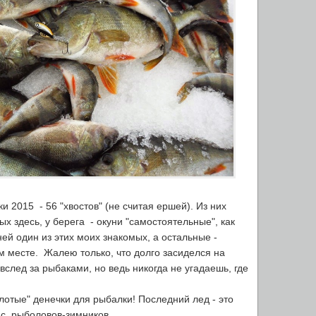
 2015 - 56 "хвостов" (не считая ершей). Из них
х здесь, у берега - окуни "самостоятельные", как
ей один из этих моих знакомых, а остальные -
м месте. Жалею только, что долго засиделся на
вслед за рыбаками, но ведь никогда не угадаешь, где
лотые" денечки для рыбалки! Последний лед - это
с, рыболовов-зимников.