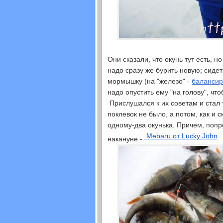
Они сказали, что окунь тут есть, н
надо сразу же бурить новую; сидет
мормышку (на "железо" -
балансир
надо опустить ему "на голову", чт
Прислушался к их советам и стал т
поклевок не было, а потом, как и 
одному-два окунька. Причем, попр
Mebaru от Lucky John
накануне -