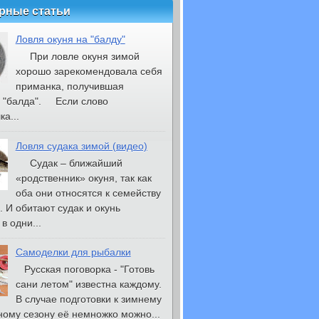
рные статьи
Ловля окуня на "балду"
При ловле окуня зимой
хорошо зарекомендовала себя
приманка, получившая
 "балда". Если слово
а...
Ловля судака зимой (видео)
Судак – ближайший
«родственник» окуня, так как
оба они относятся к семейству
. И обитают судак и окунь
в одни...
Самоделки для рыбалки
Русская поговорка - "Готовь
сани летом" известна каждому.
В случае подготовки к зимнему
ому сезону её немножко можно...