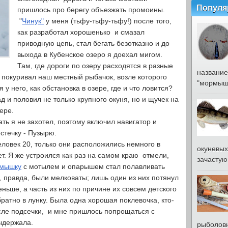
Популя
пришлось про берегу объезжать промоины.
"
Чинук"
у меня (тьфу-тьфу-тьфу!) после того,
как разработал хорошенько и смазал
приводную цепь, стал бегать безотказно и до
выхода в Кубенское озеро я доехал мигом.
Там, где дороги по озеру расходятся в разные
название
и покуривал наш местный рыбачок, возле которого
"мормышк
у него, как обстановка в озере, где и что ловится?
 и половил не только крупного окуня, но и щучек на
ере.
ть я не захотел, поэтому включил навигатор и
стечку - Пузырю.
еловек 20, только они расположились немного в
окуневых
ет. Я же устроился как раз на самом краю отмели,
зачастую 
мышку
с мотылем и опарышем стал полавливать
, правда, были мелковаты; лишь один из них потянул
ньше, а часть из них по причине их совсем детского
ратно в лунку. Была одна хорошая поклевочка, кто-
сле подсечки, и мне пришлось попрощаться с
ыдержала.
рыболовн