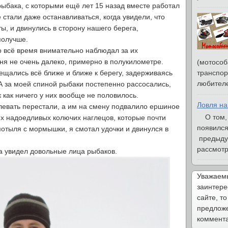
ыбака, с которыми ещё лет 15 назад вместе работал
 стали даже останавливаться, когда увидели, что
ы, и двинулись в сторону нашего берега,
получше.
о всё время внимательно наблюдал за их
ня не очень далеко, примерно в полукилометре.
(мотособ
транспор
ещались всё ближе и ближе к берегу, задерживаясь
любителе
 А за моей спиной рыбаки постепенно рассосались,
 как ничего у них вообще не половилось.
Ловля на
левать перестали, а им на смену подвалило ершиное
О том, ч
х надоедливых колючих наглецов, которые почти
появился
отыля с мормышки, я смотал удочки и двинулся в
предыду
рассмотри
гда увидел довольные лица рыбаков.
Уважаемы
заинтере
сайте, то
предложе
коммента