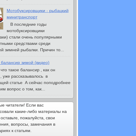
Мотобуксировщики - рыбацкий
минитранспорт
В последние годы
мотобуксировщики
аки) стали очень популярными
тными средствами среди
й зимней рыбалки. Причин то...
 балансир зимой (видео)
то такое балансир , как он
, уже рассказывалось в
щей статье А сейчас поподробнее
м вопрос о том, как...
е читатели! Если вас
совали какие-либо материалы на
 оставьте, пожалуйста, свои
ния, вопросы, замечания в
риях к статьям.