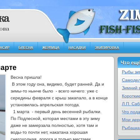
ка
ова
НСИР
БЛЕСНА
ЖЕРЛИЦА
НАСАДКИ
ЭКИПИРОВКА
Что ещё
марте
Рыбы зи
Весна пришла!
Самодел
В этом году она, видимо, будет ранней. Да и
Зимний 
зимы-то нынче было - всего ничего: уже с
Коротки
середины февраля с крыш закапало, а в конце
Л.П. Са
установилась апрельская погода.
1 марта - первый день весенней рыбалки.
Что под
По Подлесной, которая местами в эту зиму
Мои дер
даже не замерзала полностью, хотя там и
Рыбацка
воды-то почти нет, накатана хорошая
снегоходная дорога и только местами