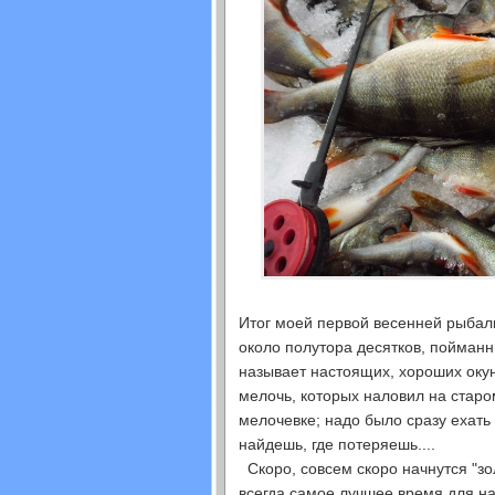
Итог моей первой весенней рыбалки
около полутора десятков, пойманны
называет настоящих, хороших окун
мелочь, которых наловил на старо
мелочевке; надо было сразу ехать 
найдешь, где потеряешь....
Скоро, совсем скоро начнутся "зо
всегда самое лучшее время для на