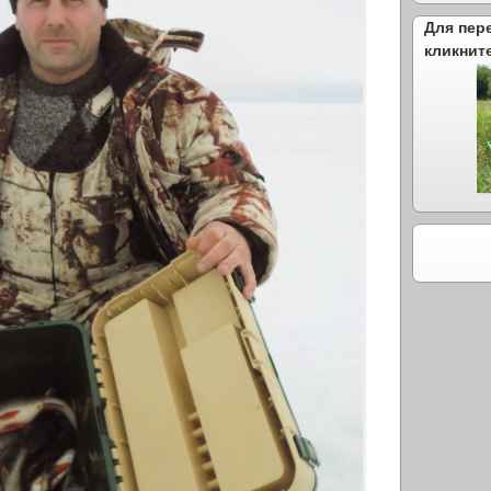
Для пер
кликнит