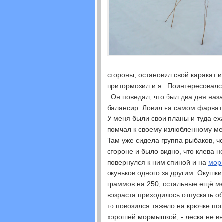
стороны, остановил свой каракат 
притормозил и я. Поинтересовался 
Он поведал, что был два дня назад
балансир. Ловил на самом фарват
У меня были свои планы и туда еха
помчал к своему излюбленному ме
Там уже сидела группа рыбаков, ч
стороне и было видно, что клева н
повернулся к ним спиной и на
мор
окуньков одного за другим. Окушки
граммов на 250, остальные ещё ме
возраста приходилось отпускать об
то повозился тяжело на крючке по
хорошей мормышкой; - леска не в