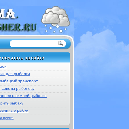
 почитать на сайте
мой
ки для рыбалки
рыбацкий транспорт
е советы рыболову
банеев о зимней рыбалке
арить рыбаку
евянные рыбки
я кухня