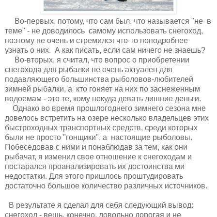
Во-первых, потому, что сам был, что называется "не в
теме" - не доводилось самому использовать снегоход,
поэтому не очень и стремился что-то поподробнее
узнать о них. А как писать, если сам ничего не знаешь?
Во-вторых, я считал, что вопрос о приобретении
снегохода для рыбалки не очень актуален для
подавляющего большинства рыболовов-любителей
зимней рыбалки, а кто гоняет на них по заснеженным
водоемам - это те, кому некуда девать лишние деньги.
Однако во время прошлогоднего зимнего сезона мне
довелось встретить на озере несколько владельцев этих
быстроходных транспортных средств, среди которых
были не просто "гонщики", а настоящие рыболовы.
Побеседовав с ними и понаблюдав за тем, как они
рыбачат, я изменил свое отношение к снегоходам и
постарался проанализировать их достоинства ми
недостатки. Для этого пришлось проштудировать
достаточно большое количество различных источников.
В результате я сделал для себя следующий вывод:
снегоход - вещь, конечно, довольно дорогая и не