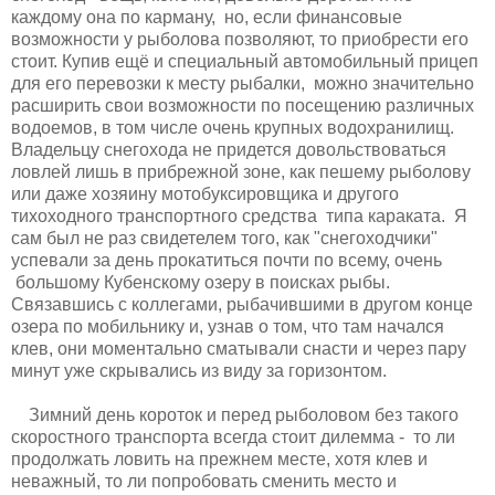
каждому она по карману, но, если финансовые
возможности у рыболова позволяют, то приобрести его
стоит. Купив ещё и специальный автомобильный прицеп
для его перевозки к месту рыбалки, можно значительно
расширить свои возможности по посещению различных
водоемов, в том числе очень крупных водохранилищ.
Владельцу снегохода не придется довольствоваться
ловлей лишь в прибрежной зоне, как пешему рыболову
или даже хозяину мотобуксировщика и другого
тихоходного транспортного средства типа караката. Я
сам был не раз свидетелем того, как "снегоходчики"
успевали за день прокатиться почти по всему, очень
большому Кубенскому озеру в поисках рыбы.
Связавшись с коллегами, рыбачившими в другом конце
озера по мобильнику и, узнав о том, что там начался
клев, они моментально сматывали снасти и через пару
минут уже скрывались из виду за горизонтом.
Зимний день короток и перед рыболовом без такого
скоростного транспорта всегда стоит дилемма - то ли
продолжать ловить на прежнем месте, хотя клев и
неважный, то ли попробовать сменить место и