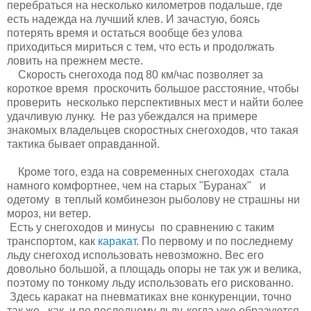
перебраться на несколько километров подальше, где
есть надежда на лучший клев. И зачастую, боясь
потерять время и остаться вообще без улова
приходиться мириться с тем, что есть и продолжать
ловить на прежнем месте.
Скорость снегохода под 80 км/час позволяет за
короткое время проскочить большое расстояние, чтобы
проверить несколько перспективных мест и найти более
удачливую лунку. Не раз убеждался на примере
знакомых владельцев скоростных снегоходов, что такая
тактика бывает оправданной.
Кроме того, езда на современных снегоходах стала
намного комфортнее, чем на старых "Буранах" и
одетому в теплый комбинезон рыболову не страшны ни
мороз, ни ветер.
Есть у снегоходов и минусы по сравнению с таким
транспортом, как
каракат
. По первому и по последнему
льду снегоход использовать невозможно. Вес его
довольно большой, а площадь опоры не так уж и велика,
поэтому по тонкому льду использовать его рискованно.
Здесь каракат на пневматиках вне конкуренции, точно
так же, как и по последнему льду, когда уже образуются