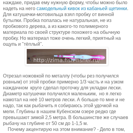
наждаке, придав ему нужную форму, чтобы можно было
надеть на него
самодельный кивок из кабаньей щетинки
.
Для катушечки-мотовильца взял пробку от винной
бутылки. Пробка попалась не натуральная, не из
пробкового дерева, а из какого-то полимерного
материала по своей структуре похожего на обычную
пробку. Но материал тоже очень легкий, приятный на
ощупь и "тёплый".
Отрезал ножовкой по металлу (чтобы рез получился
ровным) от этой пробки примерно 1/3 часть и на узком
наждачном круге сделал проточку для укладки лески.
Диаметр катушечки получился маленьким, но я легко
намотал на неё 10 метров лески. А больше-то мне и не
надо, так как рыбачить я собираюсь этой удочкой на
мели. Глубины в нашем Кубенском озере редко где
превышают зимой 2,5 метра. В большинстве же случаев
рыбачу на глубине от 50 см до 1-1,5 м.
Почему акцентирую на этом внимание? - Дело в том,