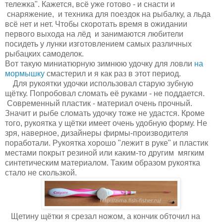
тележка". Кажется, всё уже готово - и снасти и
снаряжение, и техника для поездок на рыбалку, а льда
всё нет и нет. Чтобы скоротать время в ожидании
первого выхода на лёд и занимаются любители
посидеть у лунки изготовлением самых различных
рыбацких самоделок.
Вот такую миниатюрную зимнюю удочку для ловли
на
мормышку
смастерил и я как раз в этот период.
Для рукоятки удочки использовал старую зубную
щётку. Попробовал сломать её руками - не поддается.
Современный пластик - материал очень прочный.
Значит и рыбе сломать удочку тоже не удастся. Кроме
того, рукоятка у щётки имеет очень удобную форму. Не
зря, наверное, дизайнеры фирмы-производителя
поработали. Рукоятка хорошо "лежит в руке" и пластик
местами покрыт резиной или каким-то другим мягким
синтетическим материалом. Таким образом рукоятка
стало не скользкой.
Щетину щётки я срезал ножом, а кончик обточил на