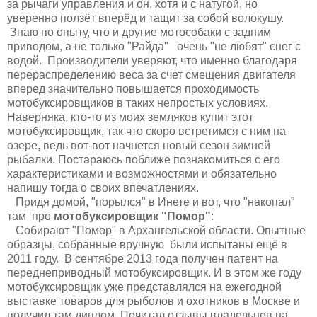
за рычаги управления и он, хотя и с натугой, но
уверенно ползёт вперёд и тащит за собой волокушу.
Знаю по опыту, что и другие мотособаки с задним
приводом, а не только "Райда" очень "не любят" снег с
водой. Производители уверяют, что именно благодаря
перераспределению веса за счет смещения двигателя
вперед значительно повышается проходимость
мотобуксировщиков в таких непростых условиях.
Наверняка, кто-то из моих земляков купит этот
мотобуксировщик, так что скоро встретимся с ним на
озере, ведь вот-вот начнется новый сезон зимней
рыбалки. Постараюсь поближе познакомиться с его
характеристиками и возможностями и обязательно
напишу тогда о своих впечатлениях.
Придя домой, "порылся" в Инете и вот, что "накопал"
там про
мотобуксировщик "Помор"
:
Собирают "Помор" в Архангельской области. Опытные
образцы, собранные вручную были испытаны ещё в
2011 году. В сентябре 2013 года получен патент на
переднеприводный мотобуксировщик. И в этом же году
мотобуксировщик уже представлялся на ежегодной
выставке товаров для рыболов и охотников в Москве и
получил там диплом. Почитал отзывы владельцев на