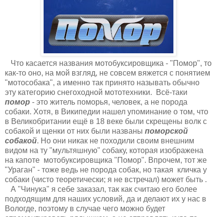
Что касается названия мотобуксировщика - "Помор", то
как-то оно, на мой взгляд, не совсем вяжется с понятием
"мотособака", а именно так принято называть обычно
эту категорию снегоходной мототехники. Всё-таки
помор
- это житель поморья, человек, а не порода
собаки. Хотя, в Википедии нашел упоминание о том, что
в Великобритании ещё в 18 веке были скрещены волк с
собакой и щенки от них были названы
поморской
собакой
. Но они никак не походили своим внешним
видом на ту "мультяшную" собаку, которая изображена
на капоте мотобуксировщика "Помор". Впрочем, тот же
"Ураган" - тоже ведь не порода собак, но такая кличка у
собаки (чисто теоретически; я не встречал) может быть .
А "Чинука" я себе заказал, так как считаю его более
подходящим для наших условий, да и делают их у нас в
Вологде, поэтому в случае чего можно будет