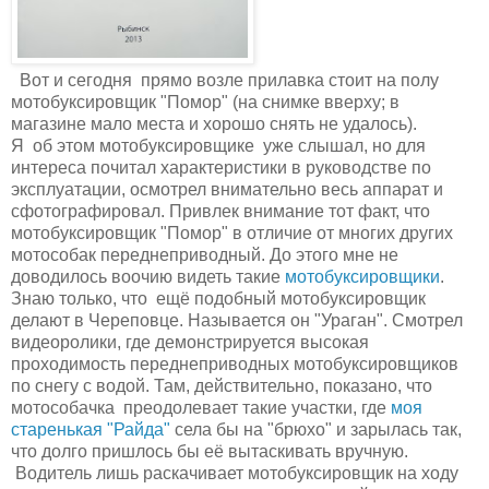
Вот и сегодня прямо возле прилавка стоит на полу
мотобуксировщик "Помор" (на снимке вверху; в
магазине мало места и хорошо снять не удалось).
Я об этом мотобуксировщике уже слышал, но для
интереса почитал характеристики в руководстве по
эксплуатации, осмотрел внимательно весь аппарат и
сфотографировал. Привлек внимание тот факт, что
мотобуксировщик "Помор" в отличие от многих других
мотособак переднеприводный. До этого мне не
доводилось воочию видеть такие
мотобуксировщики
.
Знаю только, что ещё подобный мотобуксировщик
делают в Череповце. Называется он "Ураган". Смотрел
видеоролики, где демонстрируется высокая
проходимость переднеприводных мотобуксировщиков
по снегу с водой. Там, действительно, показано, что
мотособачка преодолевает такие участки, где
моя
старенькая "Райда"
села бы на "брюхо" и зарылась так,
что долго пришлось бы её вытаскивать вручную.
Водитель лишь раскачивает мотобуксировщик на ходу