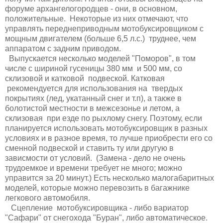
форуме архангелогородцев - они, в основном,
положительные. Некоторые из них отмечают, что
управлять переднеприводным мотобуксировщиком с
мощным двигателем (больше 6,5 л.с.) труднее, чем
аппаратом с задним приводом.
Выпускается несколько моделей "Поморов", в том
числе с шириной гусеницы 380 мм и 500 мм, со
склизовой и катковой подвеской. Катковая
рекомендуется для использования на твердых
покрытиях (лед, укатанный снег и т.п), а также в
болотистой местности в межсезонье и летом, а
склизовая при езде по рыхлому снегу. Поэтому, если
планируется использовать мотобуксировщик в разных
условиях и в разное время, то лучше приобрести его со
сменной подвеской и ставить ту или другую в
зависмости от условий. (Замена - дело не очень
трудоемкое и времени требует не много; можно
управится за 20 минут.) Есть несколько малогабаритных
моделей, которые можно перевозить в багажнике
легкового автомобиля.
Сцепление мотобуксировщика - либо вариатор
"Сафари" от снегохода "Буран", либо автоматическое.