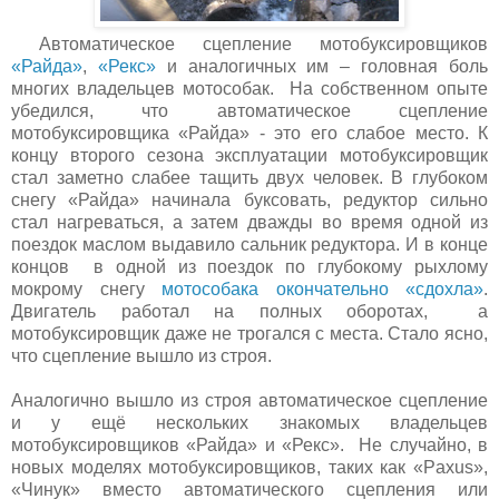
Автоматическое сцепление мотобуксировщиков
«Райда»
,
«Рекс»
и аналогичных им – головная боль
многих владельцев мотособак. На собственном опыте
убедился, что автоматическое сцепление
мотобуксировщика «Райда» - это его слабое место. К
концу второго сезона эксплуатации мотобуксировщик
стал заметно слабее тащить двух человек. В глубоком
снегу «Райда» начинала буксовать, редуктор сильно
стал нагреваться, а затем дважды во время одной из
поездок маслом выдавило сальник редуктора. И в конце
концов в одной из поездок по глубокому рыхлому
мокрому снегу
мотособака окончательно «сдохла»
.
Двигатель работал на полных оборотах, а
мотобуксировщик даже не трогался с места. Стало ясно,
что сцепление вышло из строя.
Аналогично вышло из строя автоматическое сцепление
и у ещё нескольких знакомых владельцев
мотобуксировщиков «Райда» и «Рекс». Не случайно, в
новых моделях мотобуксировщиков, таких как «Paxus»,
«Чинук» вместо автоматического сцепления или