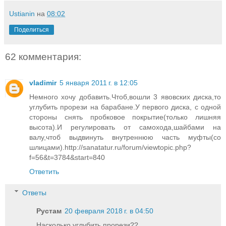
Ustianin
на
08:02
Поделиться
62 комментария:
vladimir
5 января 2011 г. в 12:05
Немного хочу добавить.Чтоб,вошли 3 явовских диска,то
углубить прорези на барабане.У первого диска, с одной
стороны снять пробковое покрытие(только лишняя
высота).И регулировать от самохода,шайбами на
валу,чтоб выдвинуть внутреннюю часть муфты(со
шлицами).http://sanatatur.ru/forum/viewtopic.php?
f=56&t=3784&start=840
Ответить
Ответы
Рустам
20 февраля 2018 г. в 04:50
Насколько углубить прорези??