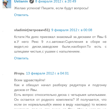
Ustianin
8 февраля 2012 г. в 20:49
Желаю успехов! Пишите, если будут вопросы!
Ответить
vladimir(петрович51)
9 февраля 2012 г. в 00:08
Кстати.На днях приезжал знакомый за дисками от Явы 6
в.У него Рекс 9 л.с.автомат.Сцепления в сборе не
видел,но диски,заводские были,наоборот.То есть с
шлицами чистые,с ушами с напылением.
Ответить
Игорь
13 февраля 2012 г. в 04:01
Всем здравствуйте!
Как и обещал начал разборку редуктора и подгонку
дисков от Явы.
Есть вопрос относительно диска с четырьмя шпильками.
Он остается от родного комплекта? И получается, что
если он нормальный(я имею в виду накладку) то можно