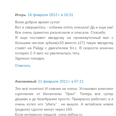
Игорь
16 февраля 2012 г. в 10:31
Всем доброе время суток!
Вот и свершилось - собачка опять поехала! Да и еще как!
Все очень грамотно разъяснили и описали. Спасибо.
Я еще поставил звездочку на промежуточный вал с
большим числом зубьев(z33 вместо z27) такую звездочку
ставят на Райду с двигателем 9л.с. В скорости конечно
потерял 2-3 км/с но увеличилась тяга.
Удачных поездок.
Ответить
Анонимный
21 февраля 2012 г. в 07:21
Это всё понятно! И совсем не плохо. Установил комплект
сцепления от бензопилы "Урал". Теперь всё супер
дёшево и до безобразия просто. Прикрасно работает, а я
очень хотел его "убить" , не вышло. А китайское новое
(родное) сдохло минут через 150.
Если интересно пишыте .cons-st@ya.ru