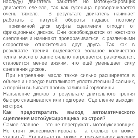
наслуду) двигатель работает, но мотобуксировщик
двигается еле-еле, так как гусеница проворачивается
очень тяжело. В результате двигатель начинает
работать с натугой, обороты падают, поэтому
прижимной диск муфты сцепления отходит от
фрикционных дисков. Они освобождаются от жесткого
сцепления и начинают проворачиваться с различными
скоростями относительно друг друга. Так как в
результате трения выделяется большое количество
тепла, масло в ванне сильно нагревается, разжижается,
становится менее вязким, что ещё уменьшает силу
сцепления дисков.
При нагревании масло также сильно расширяется в
объеме и нередко выталкивает уплотнительный сальник,
а порой и выбивает пробку заливной горловины.
Напыление дисков в результате длительного трения
быстро снашивается или подгорает. Сцепление выходит
из строя.
Как предотвратить выход автоматического
сцепления мотобуксировщика из строя?
Самое главное – это не перегружать мотобуксировщик.
Не стоит экспериментировать: а сколько он может
утащить? Утащить-то он может и трех-четырех человек