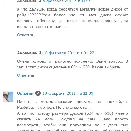
Анонимный
9 февраля 2011 г. в 11:19
а что дальше, когда сносяться металлические диски от
райды??????тем более что эти мет. диски служат
основой аброзиву ,а никак непредназначены для
использования голыми....
Ответить
Анонимный
10 февраля 2011 г. в 01:22
Очень толково и грамотно пояснено. Один вопрос. В
запчастях диски сцепления 634 и 638. Какие выбрать.
Ответить
Ustianin
10 февраля 2011 г. в 11:09
Ничего с металлическими дисками не произойдет.
Разбирал, смотрел. Не снашиваются.
А вот по поводу размера дисков (634 или 638) ничего
сказать не могу. Покупал не сам. Надо просто
посмотреть, чтобы они подходили по внутреннему
диаметру, а внешний всё равно придется обтачивать и