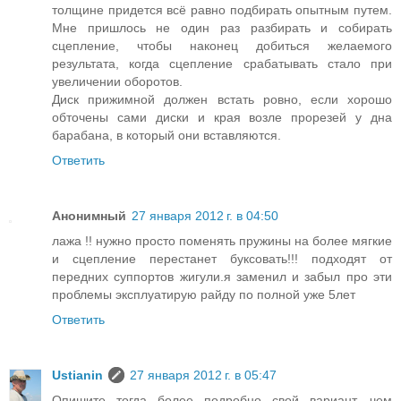
толщине придется всё равно подбирать опытным путем.
Мне пришлось не один раз разбирать и собирать
сцепление, чтобы наконец добиться желаемого
результата, когда сцепление срабатывать стало при
увеличении оборотов.
Диск прижимной должен встать ровно, если хорошо
обточены сами диски и края возле прорезей у дна
барабана, в который они вставляются.
Ответить
Анонимный
27 января 2012 г. в 04:50
лажа !! нужно просто поменять пружины на более мягкие
и сцепление перестанет буксовать!!! подходят от
передних суппортов жигули.я заменил и забыл про эти
проблемы эксплуатирую райду по полной уже 5лет
Ответить
Ustianin
27 января 2012 г. в 05:47
Опишите тогда более подробно свой вариант, чем