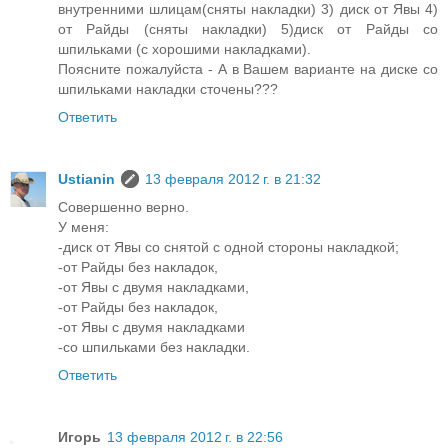
внутренними шлицам(сняты накладки) 3) диск от Явы 4)
от Райды (сняты накладки) 5)диск от Райды со
шпильками (с хорошими накладками).
Поясните пожалуйста - А в Вашем варианте на диске со
шпильками накладки сточены???
Ответить
Ustianin
13 февраля 2012 г. в 21:32
Совершенно верно.
У меня:
-диск от Явы со снятой с одной стороны накладкой;
-от Райды без накладок,
-от Явы с двумя накладками,
-от Райды без накладок,
-от Явы с двумя накладками
-со шпильками без накладки.
Ответить
Игорь
13 февраля 2012 г. в 22:56