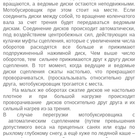
вращаются, а ведомые диски остаются неподвижными.
Мотобусировщик при этом стоит на месте. Если
соединить диски между собой, то вращение коленчатого
вала за счет трения будет передаваться ведомым
дискам. Соединение дисков происходит автоматически,
под воздействием центробежных сил, действующих на
кулачки муфты сцепления, которые с увеличением числа
оборотов расходятся все больше и прижимают
подпружиненный нажимной диск, Чем выше число
оборотов, тем сильнее прижимаются друг к другу диски
сцепления. В тот момент, когда ведущие и ведомые
диски сцепления сжаты настолько, что прекращают
проворачиваться, (проскальзывать относительно друг
друга, мотобуксировщик трогается с места.
На малых же оборотах сжатие дисков не настолько
плотное и при большой нагрузке происходит
проворачивание дисков относительно друг друга и их
сильный нагрев из-за трения.
В случае перегрузки мотобуксировщика с
автоматическим сцеплением (путем превышения
допустимого веса на прицепных санях или езды по
рыхлому глубокому снегу, а ещё хуже по ледяной каше –