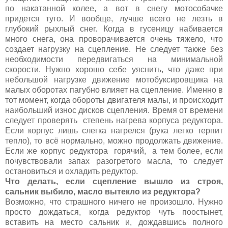
по накатанной колее, а вот в снегу мотособачке
придется туго. И вообще, лучше всего не лезть в
глубокий рыхлый снег. Когда в гусеницу набивается
много снега, она проворачивается очень тяжело, что
создает нагрузку на сцепление. Не следует также без
необходимости передвигаться на минимальной
скорости. Нужно хорошо себе уяснить, что даже при
небольшой нагрузке движение мотобуксировщика на
малых оборотах пагубно влияет на сцепление. Именно в
тот момент, когда обороты двигателя малы, и происходит
наибольший износ дисков сцепления. Время от времени
следует проверять степень нагрева корпуса редуктора.
Если корпус лишь слегка нагрелся (рука легко терпит
тепло), то всё нормально, можно продолжать движение.
Если же корпус редуктора горячий, а тем более, если
почувствовали запах разогретого масла, то следует
остановиться и охладить редуктор.
Что делать, если сцепление вышло из строя,
сальник выбило, масло вытекло из редуктора?
Возможно, что страшного ничего не произошло. Нужно
просто дождаться, когда редуктор чуть поостынет,
вставить на место сальник и, дождавшись полного