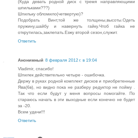
(Куда девать родной диск с тремя направляющими
шпильками???)
Шпильку обломило(четвертую)?
Подобрать Винт,той же толщины,высоты.Одеть
пружину,шайбу и навернуть гайку.Чтоб гайка не
открутилась,заклепать.Езжу второй сезон,служит.
Ответить
Анонимный
8 февраля 2012 г. в 19:04
Vladimir, спасибо!
Шпилек действительно четыре - ошибочка.
Держу в руках родной комплект дисков и приобретенные
Ява(6в), но видно пока не разберу редуктор не пойму .
Так что если будут у меня вопросы помогайте. По
стараюсь начать в эти выходные если конечно не будет
за -20.
Всем удачи!!!
Ответить