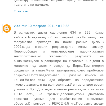
подгонять на наждаке.
Ответить
vladimir
10 февраля 2011 г. в 19:58
В запчастях диски сцепления 634 и 638. Какие
выбрать.Тоже,слышу об них первый раз.Но пишут на
форуме.что приходят по почте разные диски.В
2009,когда сгорели родные,долго искал замену.
Перепробовал и минские,клеил паронит,ставил
текстолитовые,но желаемого результата не
было.Наткнулся в райцентре на Явовские 6 в.,взял в
магазине под залог и сездил до Барса.Там смерял
сродными и купил.Меня заинтриговало,что пробковое
покрытие.Поставил,вскрывал 2 раза,но износа не
нашел.Но,все таки надо обратить на передаточное
число с двигателя на вал гусеницы.У в настоящее время
у меня к=8,25.Для езды в целое рекомендуют не ниже
10.То есть, не "греть"сцепление,чтобы двигатель
развивал нужные для срабатывания сцепления
обороты.К примеру на РЕКСЕ 6,5 л,с.Поставить звезду