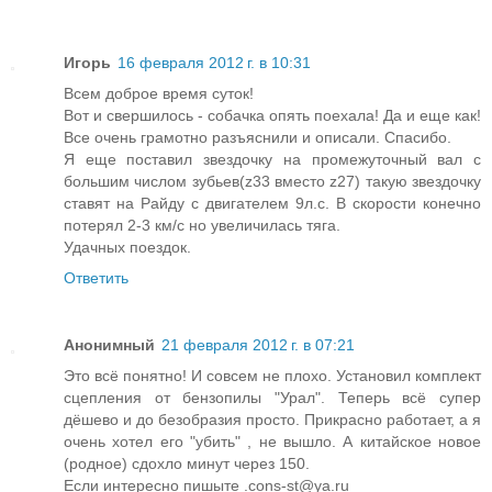
Игорь
16 февраля 2012 г. в 10:31
Всем доброе время суток!
Вот и свершилось - собачка опять поехала! Да и еще как!
Все очень грамотно разъяснили и описали. Спасибо.
Я еще поставил звездочку на промежуточный вал с
большим числом зубьев(z33 вместо z27) такую звездочку
ставят на Райду с двигателем 9л.с. В скорости конечно
потерял 2-3 км/с но увеличилась тяга.
Удачных поездок.
Ответить
Анонимный
21 февраля 2012 г. в 07:21
Это всё понятно! И совсем не плохо. Установил комплект
сцепления от бензопилы "Урал". Теперь всё супер
дёшево и до безобразия просто. Прикрасно работает, а я
очень хотел его "убить" , не вышло. А китайское новое
(родное) сдохло минут через 150.
Если интересно пишыте .cons-st@ya.ru