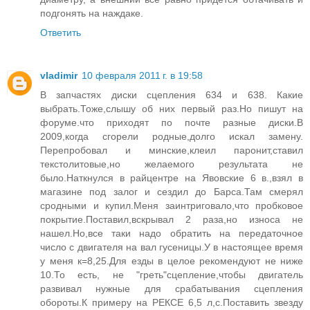
подгонять на наждаке.
Ответить
vladimir
10 февраля 2011 г. в 19:58
В запчастях диски сцепления 634 и 638. Какие
выбрать.Тоже,слышу об них первый раз.Но пишут на
форуме.что приходят по почте разные диски.В
2009,когда сгорели родные,долго искал замену.
Перепробовал и минские,клеил паронит,ставил
текстолитовые,но желаемого результата не
было.Наткнулся в райцентре на Явовские 6 в.,взял в
магазине под залог и сездил до Барса.Там смерял
сродными и купил.Меня заинтриговало,что пробковое
покрытие.Поставил,вскрывал 2 раза,но износа не
нашел.Но,все таки надо обратить на передаточное
число с двигателя на вал гусеницы.У в настоящее время
у меня к=8,25.Для езды в целое рекомендуют не ниже
10.То есть, не "греть"сцепление,чтобы двигатель
развивал нужные для срабатывания сцепления
обороты.К примеру на РЕКСЕ 6,5 л,с.Поставить звезду