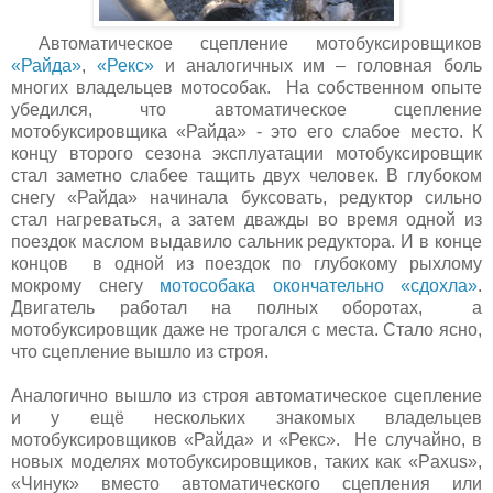
Автоматическое сцепление мотобуксировщиков
«Райда»
,
«Рекс»
и аналогичных им – головная боль
многих владельцев мотособак. На собственном опыте
убедился, что автоматическое сцепление
мотобуксировщика «Райда» - это его слабое место. К
концу второго сезона эксплуатации мотобуксировщик
стал заметно слабее тащить двух человек. В глубоком
снегу «Райда» начинала буксовать, редуктор сильно
стал нагреваться, а затем дважды во время одной из
поездок маслом выдавило сальник редуктора. И в конце
концов в одной из поездок по глубокому рыхлому
мокрому снегу
мотособака окончательно «сдохла»
.
Двигатель работал на полных оборотах, а
мотобуксировщик даже не трогался с места. Стало ясно,
что сцепление вышло из строя.
Аналогично вышло из строя автоматическое сцепление
и у ещё нескольких знакомых владельцев
мотобуксировщиков «Райда» и «Рекс». Не случайно, в
новых моделях мотобуксировщиков, таких как «Paxus»,
«Чинук» вместо автоматического сцепления или