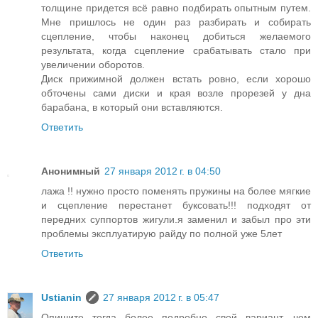
толщине придется всё равно подбирать опытным путем.
Мне пришлось не один раз разбирать и собирать
сцепление, чтобы наконец добиться желаемого
результата, когда сцепление срабатывать стало при
увеличении оборотов.
Диск прижимной должен встать ровно, если хорошо
обточены сами диски и края возле прорезей у дна
барабана, в который они вставляются.
Ответить
Анонимный
27 января 2012 г. в 04:50
лажа !! нужно просто поменять пружины на более мягкие
и сцепление перестанет буксовать!!! подходят от
передних суппортов жигули.я заменил и забыл про эти
проблемы эксплуатирую райду по полной уже 5лет
Ответить
Ustianin
27 января 2012 г. в 05:47
Опишите тогда более подробно свой вариант, чем