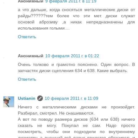
Анонимный
9 февраля 2011 г. в 11:19
а что дальше, когда сносяться металлические диски от
райды??????тем более что эти мет. диски служат
основой аброзиву ,а никак непредназначены для
использования голыми....
Ответить
Анонимный
10 февраля 2011 г. в 01:22
Очень толково и грамотно пояснено. Один вопрос. В
запчастях диски сцепления 634 и 638. Какие выбрать.
Ответить
Ustianin
10 февраля 2011 г. в 11:09
Ничего с металлическими дисками не произойдет.
Разбирал, смотрел. Не снашиваются.
А вот по поводу размера дисков (634 или 638) ничего
сказать не могу. Покупал не сам. Надо просто
посмотреть, чтобы они подходили по внутреннему
диаметру, а внешний всё равно придется обтачивать и