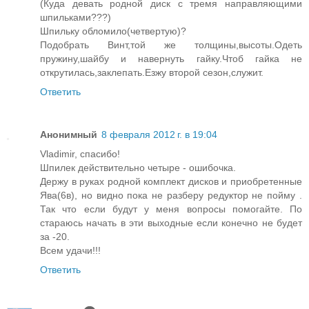
(Куда девать родной диск с тремя направляющими
шпильками???)
Шпильку обломило(четвертую)?
Подобрать Винт,той же толщины,высоты.Одеть
пружину,шайбу и навернуть гайку.Чтоб гайка не
открутилась,заклепать.Езжу второй сезон,служит.
Ответить
Анонимный
8 февраля 2012 г. в 19:04
Vladimir, спасибо!
Шпилек действительно четыре - ошибочка.
Держу в руках родной комплект дисков и приобретенные
Ява(6в), но видно пока не разберу редуктор не пойму .
Так что если будут у меня вопросы помогайте. По
стараюсь начать в эти выходные если конечно не будет
за -20.
Всем удачи!!!
Ответить