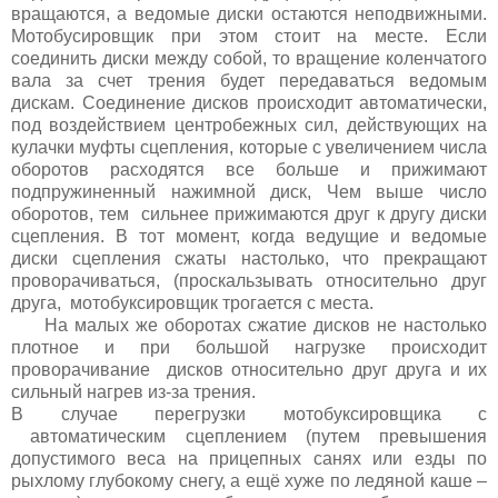
вращаются, а ведомые диски остаются неподвижными.
Мотобусировщик при этом стоит на месте. Если
соединить диски между собой, то вращение коленчатого
вала за счет трения будет передаваться ведомым
дискам. Соединение дисков происходит автоматически,
под воздействием центробежных сил, действующих на
кулачки муфты сцепления, которые с увеличением числа
оборотов расходятся все больше и прижимают
подпружиненный нажимной диск, Чем выше число
оборотов, тем сильнее прижимаются друг к другу диски
сцепления. В тот момент, когда ведущие и ведомые
диски сцепления сжаты настолько, что прекращают
проворачиваться, (проскальзывать относительно друг
друга, мотобуксировщик трогается с места.
На малых же оборотах сжатие дисков не настолько
плотное и при большой нагрузке происходит
проворачивание дисков относительно друг друга и их
сильный нагрев из-за трения.
В случае перегрузки мотобуксировщика с
автоматическим сцеплением (путем превышения
допустимого веса на прицепных санях или езды по
рыхлому глубокому снегу, а ещё хуже по ледяной каше –