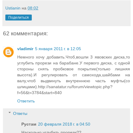
Ustianin
на
08:02
Поделиться
62 комментария:
vladimir
5 января 2011 г. в 12:05
Немного хочу добавить.Чтоб,вошли 3 явовских диска,то
углубить прорези на барабане.У первого диска, с одной
стороны снять пробковое покрытие(только лишняя
высота).И регулировать от самохода,шайбами на
валу,чтоб выдвинуть внутреннюю часть муфты(со
шлицами).http://sanatatur.ru/forum/viewtopic.php?
f=56&t=3784&start=840
Ответить
Ответы
Рустам
20 февраля 2018 г. в 04:50
Насколько углубить прорези??