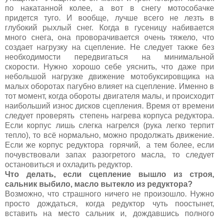
по накатанной колее, а вот в снегу мотособачке
придется туго. И вообще, лучше всего не лезть в
глубокий рыхлый снег. Когда в гусеницу набивается
много снега, она проворачивается очень тяжело, что
создает нагрузку на сцепление. Не следует также без
необходимости передвигаться на минимальной
скорости. Нужно хорошо себе уяснить, что даже при
небольшой нагрузке движение мотобуксировщика на
малых оборотах пагубно влияет на сцепление. Именно в
тот момент, когда обороты двигателя малы, и происходит
наибольший износ дисков сцепления. Время от времени
следует проверять степень нагрева корпуса редуктора.
Если корпус лишь слегка нагрелся (рука легко терпит
тепло), то всё нормально, можно продолжать движение.
Если же корпус редуктора горячий, а тем более, если
почувствовали запах разогретого масла, то следует
остановиться и охладить редуктор.
Что делать, если сцепление вышло из строя,
сальник выбило, масло вытекло из редуктора?
Возможно, что страшного ничего не произошло. Нужно
просто дождаться, когда редуктор чуть поостынет,
вставить на место сальник и, дождавшись полного