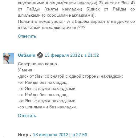
внутренними шлицам(сняты накладки) 3) диск от Явы 4)
от Райды (сняты накладки) 5)диск от Райды со
шпильками (с хорошими накладками).
Поясните пожалуйста - А в Вашем варианте на диске со
шпильками накладки сточены???
Ответить
Ustianin
13 февраля 2012 г. в 21:32
Совершенно верно.
У меня:
-диск от Явы со снятой с одной стороны накладкой;
-от Райды без накладок,
-от Явы с двумя накладками,
-от Райды без накладок,
-от Явы с двумя накладками
-со шпильками без накладки.
Ответить
Игорь
13 февраля 2012 г. в 22:56