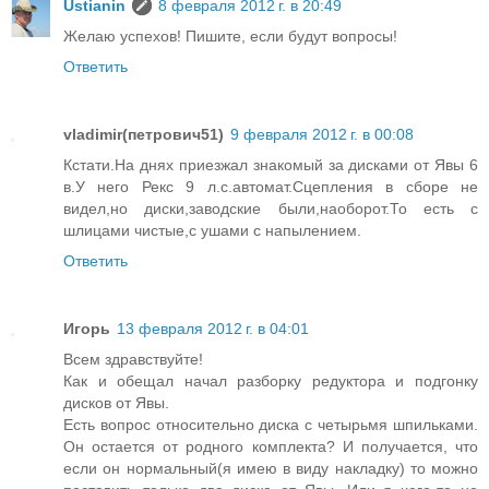
Ustianin
8 февраля 2012 г. в 20:49
Желаю успехов! Пишите, если будут вопросы!
Ответить
vladimir(петрович51)
9 февраля 2012 г. в 00:08
Кстати.На днях приезжал знакомый за дисками от Явы 6
в.У него Рекс 9 л.с.автомат.Сцепления в сборе не
видел,но диски,заводские были,наоборот.То есть с
шлицами чистые,с ушами с напылением.
Ответить
Игорь
13 февраля 2012 г. в 04:01
Всем здравствуйте!
Как и обещал начал разборку редуктора и подгонку
дисков от Явы.
Есть вопрос относительно диска с четырьмя шпильками.
Он остается от родного комплекта? И получается, что
если он нормальный(я имею в виду накладку) то можно