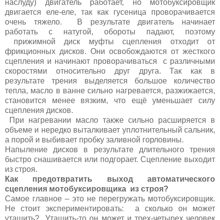
наслуду) двигатель работает, но мотобуксировщик
двигается еле-еле, так как гусеница проворачивается
очень тяжело. В результате двигатель начинает
работать с натугой, обороты падают, поэтому
прижимной диск муфты сцепления отходит от
фрикционных дисков. Они освобождаются от жесткого
сцепления и начинают проворачиваться с различными
скоростями относительно друг друга. Так как в
результате трения выделяется большое количество
тепла, масло в ванне сильно нагревается, разжижается,
становится менее вязким, что ещё уменьшает силу
сцепления дисков.
При нагревании масло также сильно расширяется в
объеме и нередко выталкивает уплотнительный сальник,
а порой и выбивает пробку заливной горловины.
Напыление дисков в результате длительного трения
быстро снашивается или подгорает. Сцепление выходит
из строя.
Как предотвратить выход автоматического
сцепления мотобуксировщика из строя?
Самое главное – это не перегружать мотобуксировщик.
Не стоит экспериментировать: а сколько он может
утащить? Утащить-то он может и трех-четырех человек