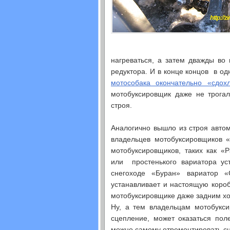
нагреваться, а затем дважды во
редуктора. И в конце концов в од
мотособака окончательно «сдох
мотобуксировщик даже не трогал
строя.
Аналогично вышло из строя авто
владельцев мотобуксировщиков 
мотобуксировщиков, таких как «
или простенького вариатора ус
снегоходе «Буран» вариатор 
устанавливает и настоящую короб
мотобуксировщике даже задним х
Ну, а тем владельцам мотобукси
сцепление, может оказаться пол
можно самому отремонтировать сце