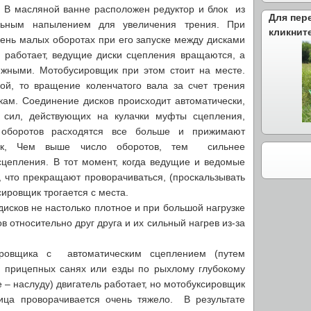
. В масляной ванне расположен редуктор и блок из
Для пер
льным напылением для увеличения трения. При
кликнит
ень малых оборотах при его запуске между дисками
ь работает, ведущие диски сцепления вращаются, а
жными. Мотобусировщик при этом стоит на месте.
ой, то вращение коленчатого вала за счет трения
кам. Соединение дисков происходит автоматически,
 сил, действующих на кулачки муфты сцепления,
 оборотов расходятся все больше и прижимают
ск, Чем выше число оборотов, тем сильнее
сцепления. В тот момент, когда ведущие и ведомые
, что прекращают проворачиваться, (проскальзывать
сировщик трогается с места.
сков не настолько плотное и при большой нагрузке
 относительно друг друга и их сильный нагрев из-за
ировщика с автоматическим сцеплением (путем
 прицепных санях или езды по рыхлому глубокому
е – наслуду) двигатель работает, но мотобуксировщик
еница проворачивается очень тяжело. В результате