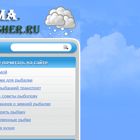
 почитать на сайте
мой
ки для рыбалки
рыбацкий транспорт
е советы рыболову
банеев о зимней рыбалке
арить рыбаку
евянные рыбки
я кухня