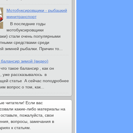
Мотобуксировщики - рыбацкий
минитранспорт
В последние годы
мотобуксировщики
аки) стали очень популярными
тными средствами среди
й зимней рыбалки. Причин то...
 балансир зимой (видео)
то такое балансир , как он
, уже рассказывалось в
щей статье А сейчас поподробнее
м вопрос о том, как...
е читатели! Если вас
совали какие-либо материалы на
 оставьте, пожалуйста, свои
ния, вопросы, замечания в
риях к статьям.