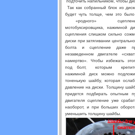
подточить напильником, чтобы дис
Так как собранный блок из диск
будет чуть толще, чем это было
«родного» сцеплени
мотобуксировщика, нажимной ди
сцепления слишком сильно сожм
диски при затягивании центрально
болта и сцепление даже п
незаведенном двигателе «схват
намертво». Чтобы избежать этог
под болт, которым крепит
нажимной диск можно подложи
тоненькую шайбу, которая ослаб
давление на диски. Толщину шай
придется подбирать опытным п
двигателя сцепление уже срабат
наоборот, и при больших оборот
уменьшить толщину шайбы.