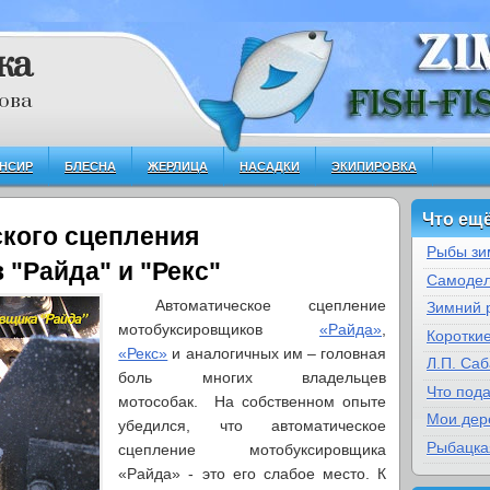
ка
ова
НСИР
БЛЕСНА
ЖЕРЛИЦА
НАСАДКИ
ЭКИПИРОВКА
Что ещё
ского сцепления
Рыбы зи
"Райда" и "Рекс"
Самодел
Автоматическое сцепление
Зимний 
мотобуксировщиков
«Райда»
,
Коротки
«Рекс»
и аналогичных им – головная
Л.П. Са
боль многих владельцев
Что под
мотособак. На собственном опыте
Мои дер
убедился, что автоматическое
Рыбацка
сцепление мотобуксировщика
«Райда» - это его слабое место. К