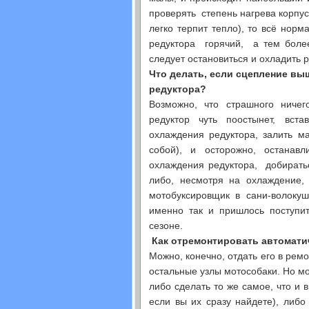
проверять степень нагрева корпус
легко терпит тепло), то всё нор
редуктора горячий, а тем более
следует остановиться и охладить р
Что делать, если сцепление вы
редуктора?
Возможно, что страшного ничег
редуктор чуть поостынет, вст
охлаждения редуктора, залить м
собой), и осторожно, остана
охлаждения редуктора, добирать
либо, несмотря на охлаждение, 
мотобуксировщик в сани-волокуш
именно так и пришлось поступи
сезоне.
Как отремонтировать автомат
Можно, конечно, отдать его в рем
остальные узлы мотособаки. Но мо
либо сделать то же самое, что и 
если вы их сразу найдете), либо