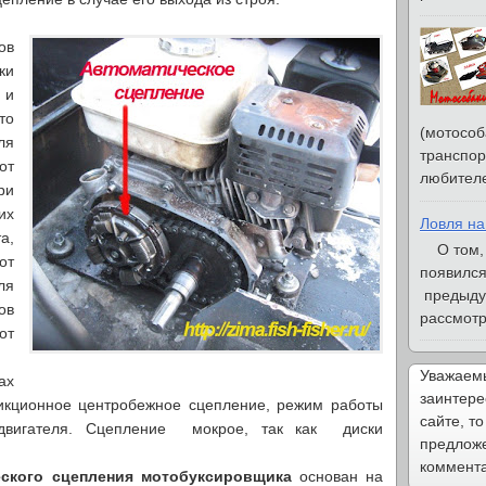
ов
ки
 и
то
(мотособ
ля
транспор
от
любителе
ри
их
Ловля на
а,
О том, ч
от
появился
ля
предыду
ов
рассмотри
от
Уважаемы
ах
заинтере
икционное центробежное сцепление, режим работы
сайте, то
 двигателя. Сцепление мокрое, так как диски
предложе
коммента
ского сцепления мотобуксировщика
основан на