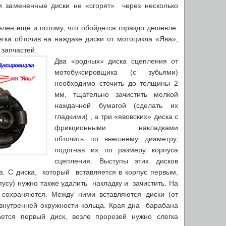
 и замененные диски не «сгорят» через несколько
лен ещё и потому, что обойдется гораздо дешевле.
гка обточив на наждаке диски от мотоцикла «Ява»,
 запчастей.
Два «родных» диска сцепления от
мотобуксировщика (с зубьями)
необходимо сточить до толщины 2
мм, тщательно зачистить мелкой
наждачной бумагой (сделать их
гладкими) , а три «явовских» диска с
фрикционными накладками
обточить по внешнему диаметру,
подогнав их по размеру корпуса
сцепления. Выступы этих дисков
а. С диска, который вставляется в корпус первым,
усу) нужно также удалить накладку и зачистить. На
сохраняются. Между ними вставляются диски (от
 внутренней окружности кольца. Края дна барабана
ается первый диск, возле прорезей нужно слегка