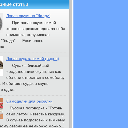
рные статьи
Ловля окуня на "балду"
При ловле окуня зимой
хорошо зарекомендовала себя
приманка, получившая
 "балда". Если слово
а...
Ловля судака зимой (видео)
Судак – ближайший
«родственник» окуня, так как
оба они относятся к семейству
. И обитают судак и окунь
в одни...
Самоделки для рыбалки
Русская поговорка - "Готовь
сани летом" известна каждому.
В случае подготовки к зимнему
ому сезону её немножко можно...