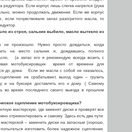
а редуктора. Если корпус лишь слегка нагрелся (рука
мально, можно продолжать движение. Если же корпус
, если почувствовали запах разогретого масла, то
едуктор.
шло из строя, сальник выбило, масло вытекло из
о не произошло. Нужно просто дождаться, когда
авить на место сальник и, дождавшись полного
асло, (а запас его я рекомендую всегда возить с
вливая мотобуксировщик время от времени для
ся до дома. Если же масла с собой не оказалось,
сцепление не срабатывает, выход один – грузить
у и на буксире доставлять его к дому. ( Самому
ть во время последнего своего выезда в прошлом
ическое сцепление мотобуксировщика?
онтную мастерскую, где заменят диски и проверят все
жно отремонтировать и самому. Здесь есть два пути:
в мастерской – заменить диски на запасные (хорошо,
 попытаться изготовить более надежное сцепление.