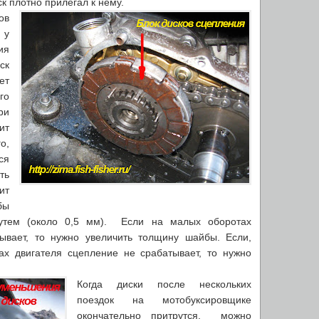
к плотно прилегал к нему.
ов
 у
я
ск
ет
го
ри
ит
о,
ся
ть
ит
бы
утем (около 0,5 мм). Если на малых оборотах
ывает, то нужно увеличить толщину шайбы. Если,
ах двигателя сцепление не срабатывает, то нужно
Когда диски после нескольких
поездок на мотобуксировщике
окончательно притрутся, можно