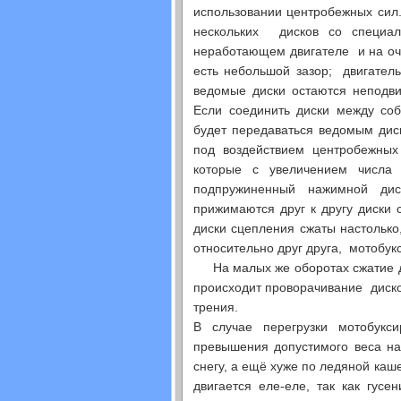
использовании центробежных сил
нескольких дисков со специа
неработающем двигателе и на оч
есть небольшой зазор; двигател
ведомые диски остаются неподви
Если соединить диски между соб
будет передаваться ведомым дис
под воздействием центробежных
которые с увеличением числа
подпружиненный нажимной ди
прижимаются друг к другу диски 
диски сцепления сжаты настолько
относительно друг друга, мотобук
На малых же оборотах сжатие ди
происходит проворачивание дисков
трения.
В случае перегрузки мотобукс
превышения допустимого веса на
снегу, а ещё хуже по ледяной каш
двигается еле-еле, так как гус