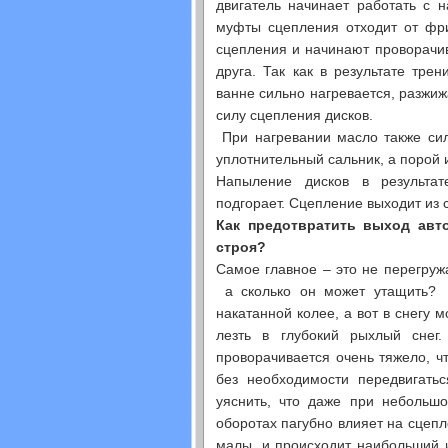
двигатель начинает работать с 
муфты сцепления отходит от фри
сцепления и начинают проворачи
друга. Так как в результате тре
ванне сильно нагревается, разжиж
силу сцепления дисков.
При нагревании масло также сил
уплотнительный сальник, а порой 
Напыление дисков в результат
подгорает. Сцепление выходит из 
Как предотвратить выход авт
строя?
Самое главное – это не перегруж
а сколько он может утащить? 
накатанной колее, а вот в снегу 
лезть в глубокий рыхлый снег.
проворачивается очень тяжело, чт
без необходимости передвигать
уяснить, что даже при небольш
оборотах пагубно влияет на сцепл
малы, и происходит наибольший 