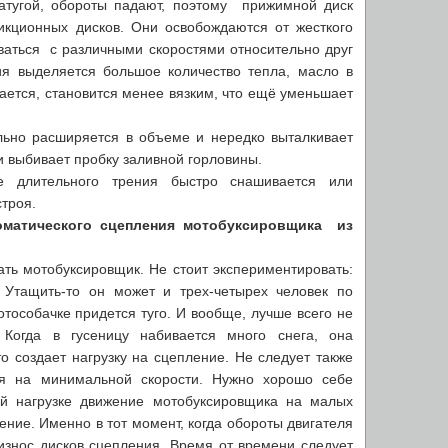
натугой, обороты падают, поэтому прижимной диск
кционных дисков. Они освобождаются от жесткого
ваться с различными скоростями относительно друг
ния выделяется большое количество тепла, масло в
ается, становится менее вязким, что ещё уменьшает
ьно расширяется в объеме и нередко выталкивает
и выбивает пробку заливной горловины.
е длительного трения быстро снашивается или
строя.
оматического сцепления мотобуксировщика из
ать мотобуксировщик. Не стоит экспериментировать:
Утащить-то он может и трех-четырех человек по
мотособачке придется туго. И вообще, лучше всего не
 Когда в гусеницу набивается много снега, она
о создает нагрузку на сцепление. Не следует также
ся на минимальной скорости. Нужно хорошо себе
ой нагрузке движение мотобуксировщика на малых
ение. Именно в тот момент, когда обороты двигателя
износ дисков сцепления. Время от времени следует