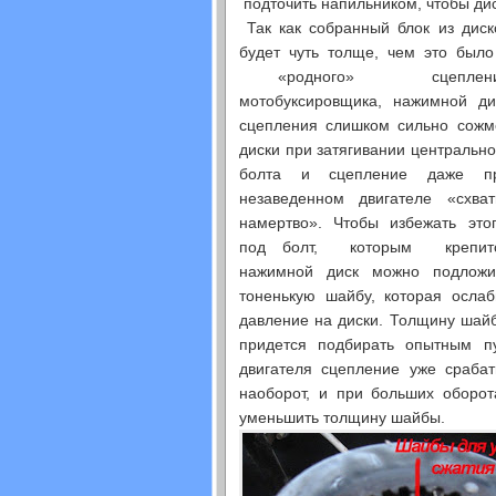
подточить напильником, чтобы дис
Так как собранный блок из диск
будет чуть толще, чем это было
«родного» сцеплени
мотобуксировщика, нажимной ди
сцепления слишком сильно сожм
диски при затягивании центрально
болта и сцепление даже п
незаведенном двигателе «схват
намертво». Чтобы избежать этог
под болт, которым крепит
нажимной диск можно подложи
тоненькую шайбу, которая ослаб
давление на диски. Толщину шай
придется подбирать опытным п
двигателя сцепление уже срабат
наоборот, и при больших оборот
уменьшить толщину шайбы.