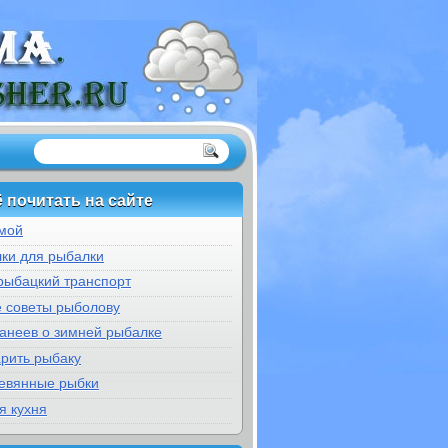
 почитать на сайте
мой
ки для рыбалки
рыбацкий транспорт
е советы рыболову
банеев о зимней рыбалке
арить рыбаку
евянные рыбки
я кухня