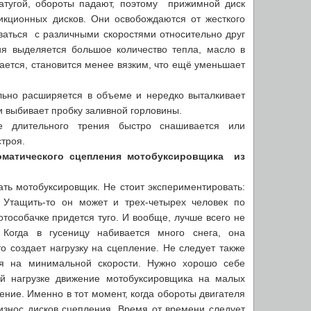
натугой, обороты падают, поэтому прижимной диск
кционных дисков. Они освобождаются от жесткого
ваться с различными скоростями относительно друг
ния выделяется большое количество тепла, масло в
ается, становится менее вязким, что ещё уменьшает
ьно расширяется в объеме и нередко выталкивает
и выбивает пробку заливной горловины.
е длительного трения быстро снашивается или
строя.
оматического сцепления мотобуксировщика из
ать мотобуксировщик. Не стоит экспериментировать:
Утащить-то он может и трех-четырех человек по
мотособачке придется туго. И вообще, лучше всего не
 Когда в гусеницу набивается много снега, она
о создает нагрузку на сцепление. Не следует также
ся на минимальной скорости. Нужно хорошо себе
ой нагрузке движение мотобуксировщика на малых
ение. Именно в тот момент, когда обороты двигателя
износ дисков сцепления. Время от времени следует