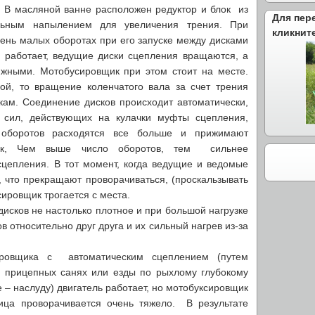
. В масляной ванне расположен редуктор и блок из
Для пер
льным напылением для увеличения трения. При
кликнит
ень малых оборотах при его запуске между дисками
ь работает, ведущие диски сцепления вращаются, а
жными. Мотобусировщик при этом стоит на месте.
ой, то вращение коленчатого вала за счет трения
кам. Соединение дисков происходит автоматически,
 сил, действующих на кулачки муфты сцепления,
 оборотов расходятся все больше и прижимают
ск, Чем выше число оборотов, тем сильнее
сцепления. В тот момент, когда ведущие и ведомые
, что прекращают проворачиваться, (проскальзывать
сировщик трогается с места.
сков не настолько плотное и при большой нагрузке
 относительно друг друга и их сильный нагрев из-за
ировщика с автоматическим сцеплением (путем
 прицепных санях или езды по рыхлому глубокому
е – наслуду) двигатель работает, но мотобуксировщик
еница проворачивается очень тяжело. В результате