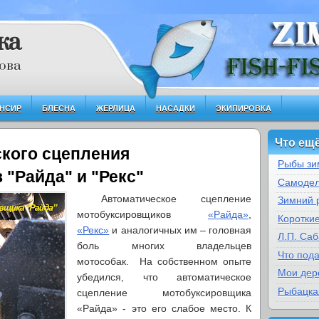
ка
ова
НСИР
БЛЕСНА
ЖЕРЛИЦА
НАСАДКИ
ЭКИПИРОВКА
Что ещё
ского сцепления
Рыбы зи
"Райда" и "Рекс"
Самодел
Автоматическое сцепление
Зимний 
мотобуксировщиков
«Райда»
,
Коротки
«Рекс»
и аналогичных им – головная
Л.П. Са
боль многих владельцев
Что под
мотособак. На собственном опыте
Мои дер
убедился, что автоматическое
Рыбацка
сцепление мотобуксировщика
«Райда» - это его слабое место. К