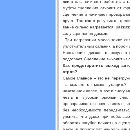
двигатель начинает работать с 
муфты сцепления отходит от фри
сцепления и начинают проворачи
друга. Так как в результате тре
ванне сильно нагревается, разжиж
силу сцепления дисков.
При нагревании масло также сил
уплотнительный сальник, а порой 
Напыление дисков в результат
подгорает. Сцепление выходит из 
Как предотвратить выход авт
строя?
Самое главное – это не перегруж
а сколько он может утащить? 
накатанной колее, а вот в снегу 
лезть в глубокий рыхлый снег.
проворачивается очень тяжело, чт
без необходимости передвигать
уяснить, что даже при небольш
оборотах пагубно влияет на сцепл
малы, и происходит наибольший 