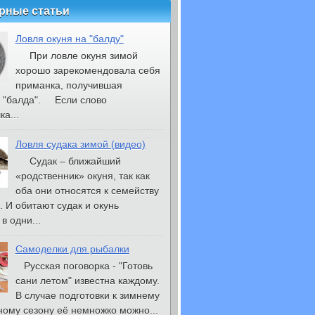
рные статьи
Ловля окуня на "балду"
При ловле окуня зимой
хорошо зарекомендовала себя
приманка, получившая
 "балда". Если слово
а...
Ловля судака зимой (видео)
Судак – ближайший
«родственник» окуня, так как
оба они относятся к семейству
. И обитают судак и окунь
в одни...
Самоделки для рыбалки
Русская поговорка - "Готовь
сани летом" известна каждому.
В случае подготовки к зимнему
ому сезону её немножко можно...