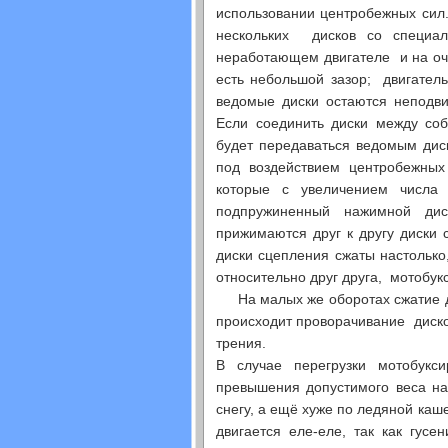
использовании центробежных сил
нескольких дисков со специа
неработающем двигателе и на оч
есть небольшой зазор; двигател
ведомые диски остаются неподви
Если соединить диски между соб
будет передаваться ведомым дис
под воздействием центробежных
которые с увеличением числа
подпружиненный нажимной ди
прижимаются друг к другу диски 
диски сцепления сжаты настолько
относительно друг друга, мотобук
На малых же оборотах сжатие ди
происходит проворачивание дисков
трения.
В случае перегрузки мотобукс
превышения допустимого веса на
снегу, а ещё хуже по ледяной каш
двигается еле-еле, так как гус