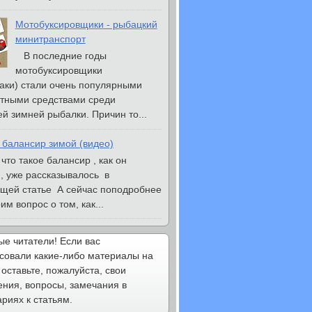
Мотобуксировщики - рыбацкий
минитранспорт
В последние годы
мотобуксировщики
аки) стали очень популярными
тными средствами среди
й зимней рыбалки. Причин то...
 балансир зимой (видео)
то такое балансир , как он
, уже рассказывалось в
щей статье А сейчас поподробнее
м вопрос о том, как...
е читатели! Если вас
совали какие-либо материалы на
 оставьте, пожалуйста, свои
ния, вопросы, замечания в
риях к статьям.