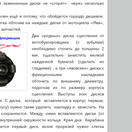
 и замененные диски не «сгорят» через несколько
лен ещё и потому, что обойдется гораздо дешевле.
гка обточив на наждаке диски от мотоцикла «Ява»,
 запчастей.
Два «родных» диска сцепления от
мотобуксировщика (с зубьями)
необходимо сточить до толщины 2
мм, тщательно зачистить мелкой
наждачной бумагой (сделать их
гладкими) , а три «явовских» диска с
фрикционными накладками
обточить по внешнему диаметру,
подогнав их по размеру корпуса
сцепления. Выступы этих дисков
а. С диска, который вставляется в корпус первым,
усу) нужно также удалить накладку и зачистить. На
сохраняются. Между ними вставляются диски (от
 внутренней окружности кольца. Края дна барабана
ается первый диск, возле прорезей нужно слегка