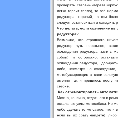
проверять степень нагрева корпус
легко терпит тепло), то всё нор
редуктора горячий, а тем более
следует остановиться и охладить р
Что делать, если сцепление вы
редуктора?
Возможно, что страшного ничег
редуктор чуть поостынет, вст
охлаждения редуктора, залить м
собой), и осторожно, остана
охлаждения редуктора, добирать
либо, несмотря на охлаждение, 
мотобуксировщик в сани-волокуш
именно так и пришлось поступи
сезоне.
Как отремонтировать автомат
Можно, конечно, отдать его в рем
остальные узлы мотособаки. Но мо
либо сделать то же самое, что и 
если вы их сразу найдете), либо