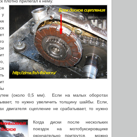
к плотно прилегал к нему.
ов
 у
я
ск
ет
го
ри
ит
о,
ся
ть
ит
бы
утем (около 0,5 мм). Если на малых оборотах
ывает, то нужно увеличить толщину шайбы. Если,
ах двигателя сцепление не срабатывает, то нужно
Когда диски после нескольких
поездок на мотобуксировщике
окончательно притрутся, можно