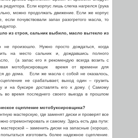
а редуктора. Если корпус лишь слегка нагрелся (рука
мально, можно продолжать движение. Если же корпус
, если почувствовали запах разогретого масла, то
едуктор.
шло из строя, сальник выбило, масло вытекло из
о не произошло. Нужно просто дождаться, когда
авить на место сальник и, дождавшись полного
асло, (а запас его я рекомендую всегда возить с
вливая мотобуксировщик время от времени для
ся до дома. Если же масла с собой не оказалось,
сцепление не срабатывает, выход один – грузить
у и на буксире доставлять его к дому. ( Самому
ть во время последнего своего выезда в прошлом
ическое сцепление мотобуксировщика?
онтную мастерскую, где заменят диски и проверят все
жно отремонтировать и самому. Здесь есть два пути:
в мастерской – заменить диски на запасные (хорошо,
 попытаться изготовить более надежное сцепление.