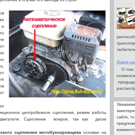
ов
ки
 и
то
(мотособ
ля
транспор
от
любителе
ри
их
Ловля на
а,
О том, ч
от
появился
ля
предыду
ов
рассмотри
от
Уважаемы
ах
заинтере
икционное центробежное сцепление, режим работы
сайте, то
 двигателя. Сцепление мокрое, так как диски
предложе
коммента
ского сцепления мотобуксировщика
основан на