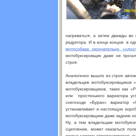
нагреваться, а затем дважды во
редуктора. И в конце концов в од
мотособака окончательно «сдох
мотобуксировщик даже не трогал
строя.
Аналогично вышло из строя авто
владельцев мотобуксировщиков 
мотобуксировщиков, таких как «
или простенького вариатора ус
снегоходе «Буран» вариатор 
устанавливает и настоящую короб
мотобуксировщике даже задним х
Ну, а тем владельцам мотобукси
сцепление, может оказаться пол
можно самому отремонтировать сце