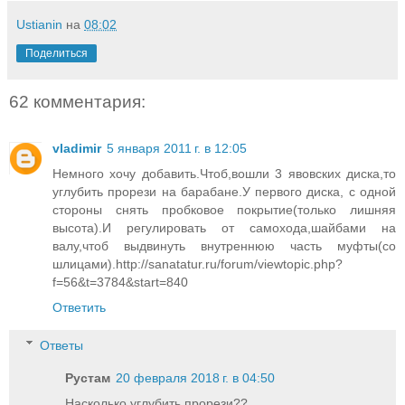
Ustianin
на
08:02
Поделиться
62 комментария:
vladimir
5 января 2011 г. в 12:05
Немного хочу добавить.Чтоб,вошли 3 явовских диска,то
углубить прорези на барабане.У первого диска, с одной
стороны снять пробковое покрытие(только лишняя
высота).И регулировать от самохода,шайбами на
валу,чтоб выдвинуть внутреннюю часть муфты(со
шлицами).http://sanatatur.ru/forum/viewtopic.php?
f=56&t=3784&start=840
Ответить
Ответы
Рустам
20 февраля 2018 г. в 04:50
Насколько углубить прорези??