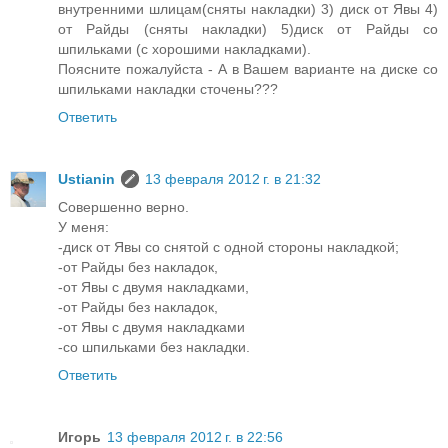
внутренними шлицам(сняты накладки) 3) диск от Явы 4)
от Райды (сняты накладки) 5)диск от Райды со
шпильками (с хорошими накладками).
Поясните пожалуйста - А в Вашем варианте на диске со
шпильками накладки сточены???
Ответить
Ustianin
13 февраля 2012 г. в 21:32
Совершенно верно.
У меня:
-диск от Явы со снятой с одной стороны накладкой;
-от Райды без накладок,
-от Явы с двумя накладками,
-от Райды без накладок,
-от Явы с двумя накладками
-со шпильками без накладки.
Ответить
Игорь
13 февраля 2012 г. в 22:56