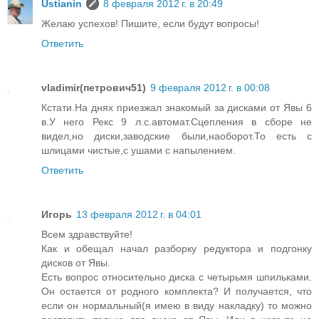
Ustianin
8 февраля 2012 г. в 20:49
Желаю успехов! Пишите, если будут вопросы!
Ответить
vladimir(петрович51)
9 февраля 2012 г. в 00:08
Кстати.На днях приезжал знакомый за дисками от Явы 6
в.У него Рекс 9 л.с.автомат.Сцепления в сборе не
видел,но диски,заводские были,наоборот.То есть с
шлицами чистые,с ушами с напылением.
Ответить
Игорь
13 февраля 2012 г. в 04:01
Всем здравствуйте!
Как и обещал начал разборку редуктора и подгонку
дисков от Явы.
Есть вопрос относительно диска с четырьмя шпильками.
Он остается от родного комплекта? И получается, что
если он нормальный(я имею в виду накладку) то можно