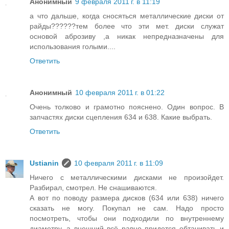
Анонимный
9 февраля 2011 г. в 11:19
а что дальше, когда сносяться металлические диски от
райды??????тем более что эти мет. диски служат
основой аброзиву ,а никак непредназначены для
использования голыми....
Ответить
Анонимный
10 февраля 2011 г. в 01:22
Очень толково и грамотно пояснено. Один вопрос. В
запчастях диски сцепления 634 и 638. Какие выбрать.
Ответить
Ustianin
10 февраля 2011 г. в 11:09
Ничего с металлическими дисками не произойдет.
Разбирал, смотрел. Не снашиваются.
А вот по поводу размера дисков (634 или 638) ничего
сказать не могу. Покупал не сам. Надо просто
посмотреть, чтобы они подходили по внутреннему
диаметру, а внешний всё равно придется обтачивать и