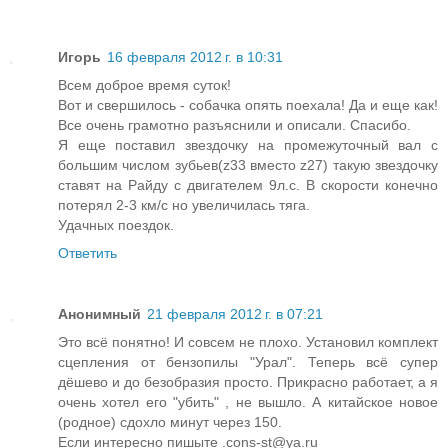
Игорь
16 февраля 2012 г. в 10:31
Всем доброе время суток!
Вот и свершилось - собачка опять поехала! Да и еще как!
Все очень грамотно разъяснили и описали. Спасибо.
Я еще поставил звездочку на промежуточный вал с
большим числом зубьев(z33 вместо z27) такую звездочку
ставят на Райду с двигателем 9л.с. В скорости конечно
потерял 2-3 км/с но увеличилась тяга.
Удачных поездок.
Ответить
Анонимный
21 февраля 2012 г. в 07:21
Это всё понятно! И совсем не плохо. Установил комплект
сцепления от бензопилы "Урал". Теперь всё супер
дёшево и до безобразия просто. Прикрасно работает, а я
очень хотел его "убить" , не вышло. А китайское новое
(родное) сдохло минут через 150.
Если интересно пишыте .cons-st@ya.ru