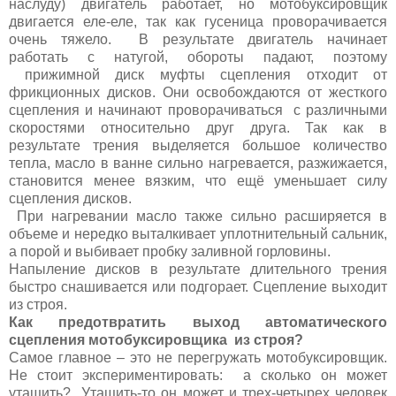
наслуду) двигатель работает, но мотобуксировщик
двигается еле-еле, так как гусеница проворачивается
очень тяжело. В результате двигатель начинает
работать с натугой, обороты падают, поэтому
прижимной диск муфты сцепления отходит от
фрикционных дисков. Они освобождаются от жесткого
сцепления и начинают проворачиваться с различными
скоростями относительно друг друга. Так как в
результате трения выделяется большое количество
тепла, масло в ванне сильно нагревается, разжижается,
становится менее вязким, что ещё уменьшает силу
сцепления дисков.
При нагревании масло также сильно расширяется в
объеме и нередко выталкивает уплотнительный сальник,
а порой и выбивает пробку заливной горловины.
Напыление дисков в результате длительного трения
быстро снашивается или подгорает. Сцепление выходит
из строя.
Как предотвратить выход автоматического
сцепления мотобуксировщика из строя?
Самое главное – это не перегружать мотобуксировщик.
Не стоит экспериментировать: а сколько он может
утащить? Утащить-то он может и трех-четырех человек