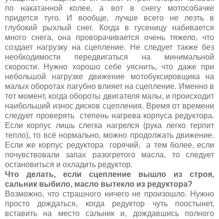
по накатанной колее, а вот в снегу мотособачке
придется туго. И вообще, лучше всего не лезть в
глубокий рыхлый снег. Когда в гусеницу набивается
много снега, она проворачивается очень тяжело, что
создает нагрузку на сцепление. Не следует также без
необходимости передвигаться на минимальной
скорости. Нужно хорошо себе уяснить, что даже при
небольшой нагрузке движение мотобуксировщика на
малых оборотах пагубно влияет на сцепление. Именно в
тот момент, когда обороты двигателя малы, и происходит
наибольший износ дисков сцепления. Время от времени
следует проверять степень нагрева корпуса редуктора.
Если корпус лишь слегка нагрелся (рука легко терпит
тепло), то всё нормально, можно продолжать движение.
Если же корпус редуктора горячий, а тем более, если
почувствовали запах разогретого масла, то следует
остановиться и охладить редуктор.
Что делать, если сцепление вышло из строя,
сальник выбило, масло вытекло из редуктора?
Возможно, что страшного ничего не произошло. Нужно
просто дождаться, когда редуктор чуть поостынет,
вставить на место сальник и, дождавшись полного