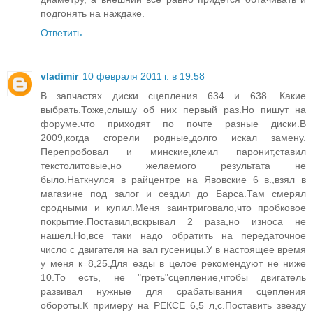
подгонять на наждаке.
Ответить
vladimir
10 февраля 2011 г. в 19:58
В запчастях диски сцепления 634 и 638. Какие
выбрать.Тоже,слышу об них первый раз.Но пишут на
форуме.что приходят по почте разные диски.В
2009,когда сгорели родные,долго искал замену.
Перепробовал и минские,клеил паронит,ставил
текстолитовые,но желаемого результата не
было.Наткнулся в райцентре на Явовские 6 в.,взял в
магазине под залог и сездил до Барса.Там смерял
сродными и купил.Меня заинтриговало,что пробковое
покрытие.Поставил,вскрывал 2 раза,но износа не
нашел.Но,все таки надо обратить на передаточное
число с двигателя на вал гусеницы.У в настоящее время
у меня к=8,25.Для езды в целое рекомендуют не ниже
10.То есть, не "греть"сцепление,чтобы двигатель
развивал нужные для срабатывания сцепления
обороты.К примеру на РЕКСЕ 6,5 л,с.Поставить звезду