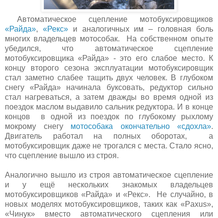
Автоматическое сцепление мотобуксировщиков
«Райда»
,
«Рекс»
и аналогичных им – головная боль
многих владельцев мотособак. На собственном опыте
убедился, что автоматическое сцепление
мотобуксировщика «Райда» - это его слабое место. К
концу второго сезона эксплуатации мотобуксировщик
стал заметно слабее тащить двух человек. В глубоком
снегу «Райда» начинала буксовать, редуктор сильно
стал нагреваться, а затем дважды во время одной из
поездок маслом выдавило сальник редуктора. И в конце
концов в одной из поездок по глубокому рыхлому
мокрому снегу
мотособака окончательно «сдохла»
.
Двигатель работал на полных оборотах, а
мотобуксировщик даже не трогался с места. Стало ясно,
что сцепление вышло из строя.
Аналогично вышло из строя автоматическое сцепление
и у ещё нескольких знакомых владельцев
мотобуксировщиков «Райда» и «Рекс». Не случайно, в
новых моделях мотобуксировщиков, таких как «Paxus»,
«Чинук» вместо автоматического сцепления или