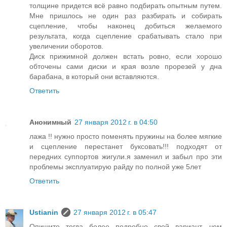
толщине придется всё равно подбирать опытным путем.
Мне пришлось не один раз разбирать и собирать
сцепление, чтобы наконец добиться желаемого
результата, когда сцепление срабатывать стало при
увеличении оборотов.
Диск прижимной должен встать ровно, если хорошо
обточены сами диски и края возле прорезей у дна
барабана, в который они вставляются.
Ответить
Анонимный
27 января 2012 г. в 04:50
лажа !! нужно просто поменять пружины на более мягкие
и сцепление перестанет буксовать!!! подходят от
передних суппортов жигули.я заменил и забыл про эти
проблемы эксплуатирую райду по полной уже 5лет
Ответить
Ustianin
27 января 2012 г. в 05:47
Опишите тогда более подробно свой вариант, чем