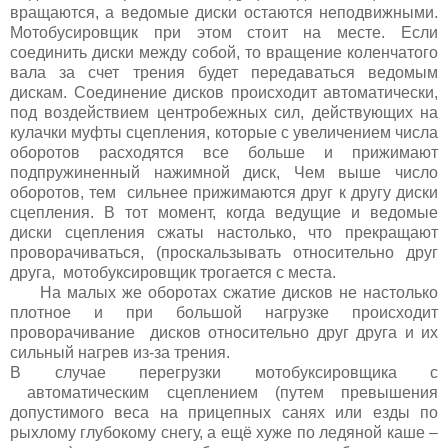
вращаются, а ведомые диски остаются неподвижными.
Мотобусировщик при этом стоит на месте. Если
соединить диски между собой, то вращение коленчатого
вала за счет трения будет передаваться ведомым
дискам. Соединение дисков происходит автоматически,
под воздействием центробежных сил, действующих на
кулачки муфты сцепления, которые с увеличением числа
оборотов расходятся все больше и прижимают
подпружиненный нажимной диск, Чем выше число
оборотов, тем сильнее прижимаются друг к другу диски
сцепления. В тот момент, когда ведущие и ведомые
диски сцепления сжаты настолько, что прекращают
проворачиваться, (проскальзывать относительно друг
друга, мотобуксировщик трогается с места.
На малых же оборотах сжатие дисков не настолько
плотное и при большой нагрузке происходит
проворачивание дисков относительно друг друга и их
сильный нагрев из-за трения.
В случае перегрузки мотобуксировщика с
автоматическим сцеплением (путем превышения
допустимого веса на прицепных санях или езды по
рыхлому глубокому снегу, а ещё хуже по ледяной каше –