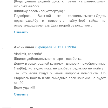
(Куда девать родной диск с тремя направляющими
шпильками???)
Шпильку обломило(четвертую)?
Подобрать Винт,той же толщины,высоты.Одеть
пружину,шайбу и навернуть гайку.Чтоб гайка не
открутилась,заклепать.Езжу второй сезон,служит.
Ответить
Анонимный
8 февраля 2012 г. в 19:04
Vladimir, спасибо!
Шпилек действительно четыре - ошибочка.
Держу в руках родной комплект дисков и приобретенные
Ява(6в), но видно пока не разберу редуктор не пойму .
Так что если будут у меня вопросы помогайте. По
стараюсь начать в эти выходные если конечно не будет
за -20.
Всем удачи!!!
Ответить