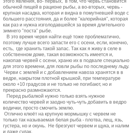
этого явления, во- первых, в том, что червь становится
обычной пищей в рационе рыбы, а во-вторых, червь -
крупная насадка, которая и видна в помутневшей воде с
большего расстояния, да и более "калорийная", которая
как раз и нужна изголодавшейся за время длительного
зимнего "поста" рыбе.
В это время червя найти ещё тоже проблематично,
поэтому лучше всего запасти его с осени, если, конечно,
есть, где хранить такой запас. Так как я живу в селе в
собственном доме, такая возможность имеется и,
накопав червей с осени, храню их в подвале специально
для этого времени, для ловли рыбы по последнему льду.
Черви с землей и с добавлением навоза хранятся в в
ведре, накрытом плотной крышкой, при температуре
около +10 градусов и не только не погибают, но и
прекрасно размножаются.
Перед рыбалкой нужно только взять нужное
количество червей и заодно чуть-чуть добавить в ведро
водички, просто смочить землю.
Отлично клюёт на крупную мормышку с червем не
только так называемая белая рыба - плотва, лещ, язь,
густера, но и окунь. Не брезгуют червем и щука, и налим
и даже судак.