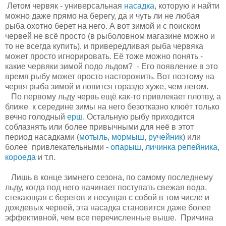
Летом червяк - универсальная
насадка
, которую и найти
можно даже прямо на берегу, да и чуть ли не любая
рыба охотно берет на него. А вот зимой и с поиском
червей не всё просто (в рыболовном магазине можно и
то не всегда купить), и привередливая рыба червяка
может просто игнорировать. Её тоже можно понять -
какие червяки зимой подо льдом? - Его появление в это
время рыбу может просто насторожить. Вот поэтому на
червя рыба зимой и ловится гораздо хуже, чем летом.
По первому льду червь ещё как-то привлекает плотву, а
ближе к середине зимы на него безотказно клюёт только
вечно голодный
ерш
. Остальную рыбу приходится
соблазнять или более привычными для неё в этот
период насадками (
мотыль
,
мормыш
,
ручейник
) или
более привлекательными -
опарыш
,
личинка репейника
,
короеда
и т.п.
Лишь в конце зимнего сезона, по самому последнему
льду, когда под него начинает поступать свежая вода,
стекающая с берегов и несущая с собой в том числе и
дождевых червей, эта насадка становится даже более
эффективной, чем все перечисленные выше. Причина